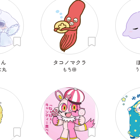
らん
タコノマクラ
な丸
もち田
う