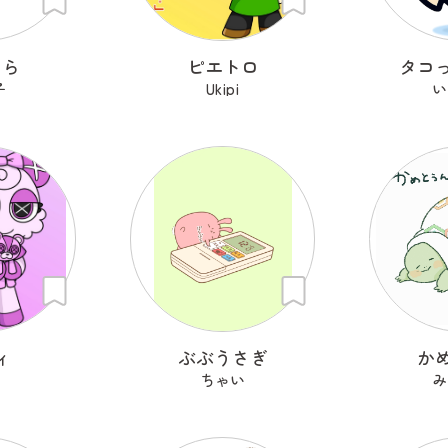
あら
ピエトロ
タコ
子
Ukipi
い
ィ
ぶぶうさぎ
か
i
ちゃい
み