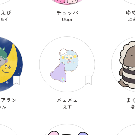
ろえび
チュッパ
ゆ
セイ
Ukipi
ぶ
コアラン
メェメェ
ま
ゃん
えす
増