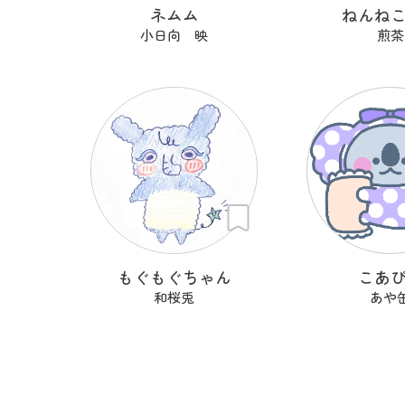
ネムム
ねんね
小日向 映
煎茶
もぐもぐちゃん
こあ
和桜兎
あや