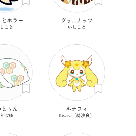
っとホラー
グゥ…ナッツ
しこと
いしこと
めとぅん
ルナフィ
らぽゆ
Kisara（綺沙良）