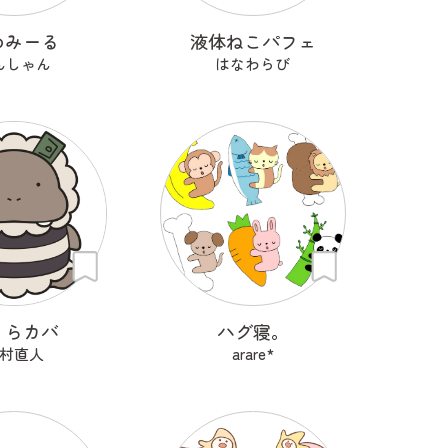
めみーる
液体ねこパフェ
んしゃん
はなわらび
くらカバ
ハグ寝。
村直人
arare*