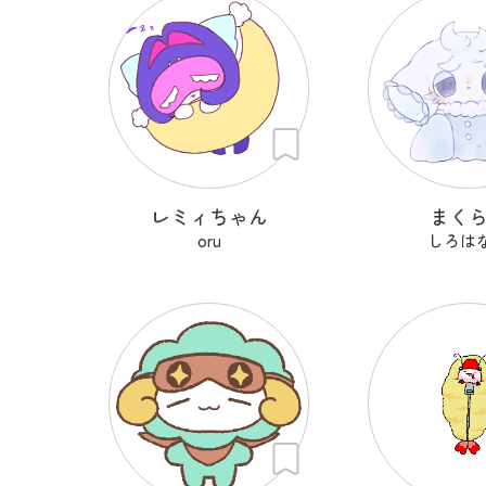
レミィちゃん
まく
oru
しろは