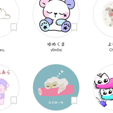
く
ゆめくま
よ
ru.
y0m0gi
Ch