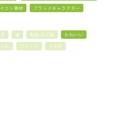
イコン素材
ブランドキャラクター
犬
猫
動物 その他
かわいい
しゃれ
びっくり
その他