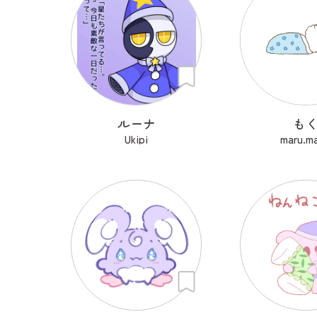
ルーナ
も
Ukipi
maru.ma