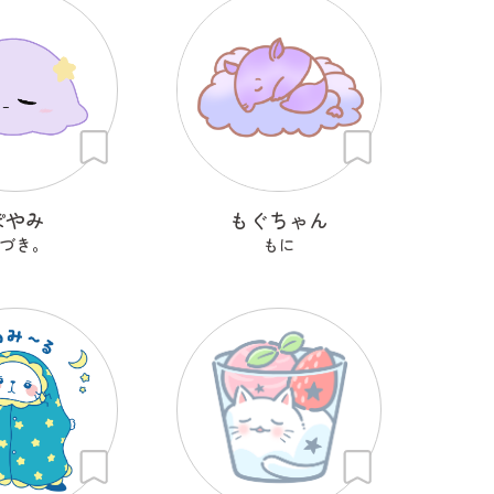
ぽやみ
もぐちゃん
づき。
もに