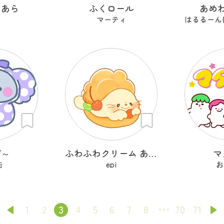
こあら
ふくロール
あめ
マーティ
ぴ～
ふわふわクリーム あざらシュー
マ
缶
epi
お
1
2
3
4
5
6
7
8
70
71