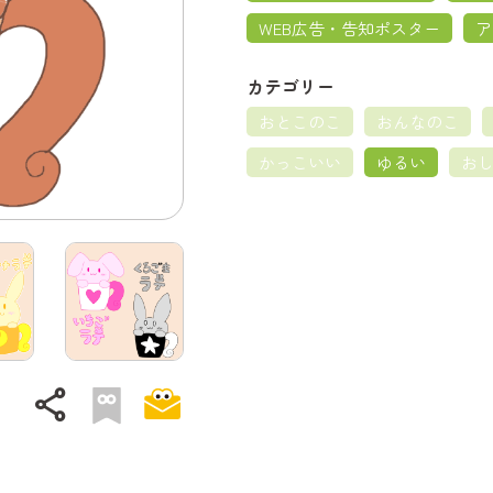
WEB広告・告知ポスター
ア
カテゴリー
おとこのこ
おんなのこ
かっこいい
ゆるい
お
share