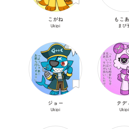
こがね
もこ
Ukipi
まぴ
ジョー
テデ
Ukipi
Ukip