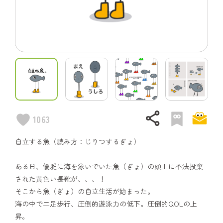
share
1063
自立する魚（読み方：じりつするぎょ）
ある日、優雅に海を泳いでいた魚（ぎょ）の頭上に不法投棄
された黄色い長靴が、、、！
そこから魚（ぎょ）の自立生活が始まった。
海の中で二足歩行、圧倒的遊泳力の低下。圧倒的QOLの上
昇。