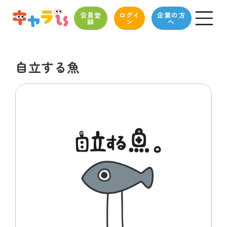
会員登
ログイ
企業の方
録
ン
へ
自立する魚