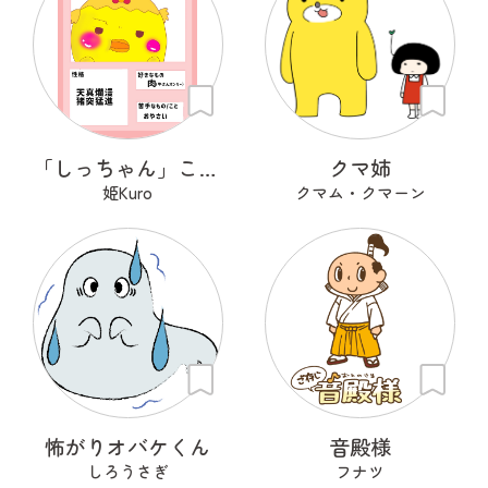
「しっちゃん」こと「七味」です！
クマ姉
姫Kuro
クマム・クマーン
怖がりオバケくん
音殿様
しろうさぎ
フナツ