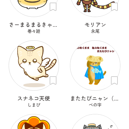
さーまるまるきゃっと
モリアン
巻々廻
永尾
スナネコ天使
またたびニャン（修正）
しまぴ
ベの字