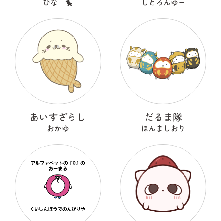
ひな 🐤
しとろんゆー
あいすざらし
だるま隊
おかゆ
ほんましおり