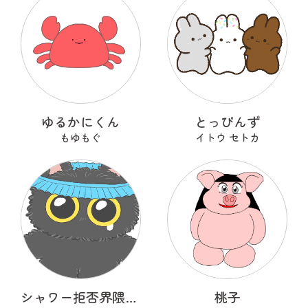
ゆるかにくん
とっぴんず
もゆもぐ
イトウ セトカ
シャワー拒否界隈の子猫 ノワ
桃子