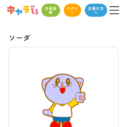
会員登
ログイ
企業の方
録
ン
へ
ソーダ