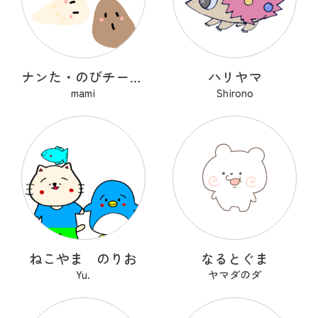
ナンた・のびチー・ショコナン
ハリヤマ
mami
Shirono
ねこやま のりお
なるとぐま
Yu.
ヤマダのダ