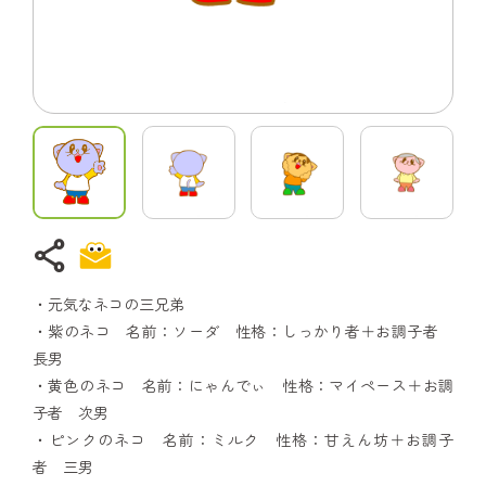
share
・元気なネコの三兄弟
・紫のネコ 名前：ソーダ 性格：しっかり者＋お調子者
長男
・黄色のネコ 名前：にゃんでぃ 性格：マイペース＋お調
子者 次男
・ピンクのネコ 名前：ミルク 性格：甘えん坊＋お調子
者 三男