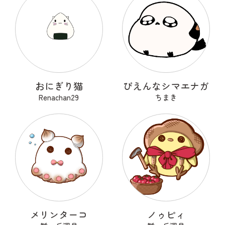
おにぎり猫
ぴえんなシマエナガ
Renachan29
ちまき
メリンターコ
ノゥピィ