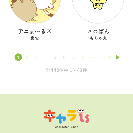
アニま〜るズ
メロぱん
良安
もちゃ丸
1
2
3
4
5
6
7
8
11
12
全448件中 1 - 40件