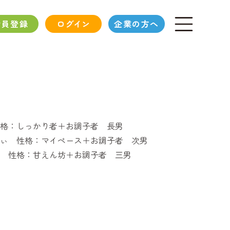
会員登録
ログイン
企業の方へ
格：しっかり者＋お調子者 長男
ぃ 性格：マイペース＋お調子者 次男
 性格：甘えん坊＋お調子者 三男