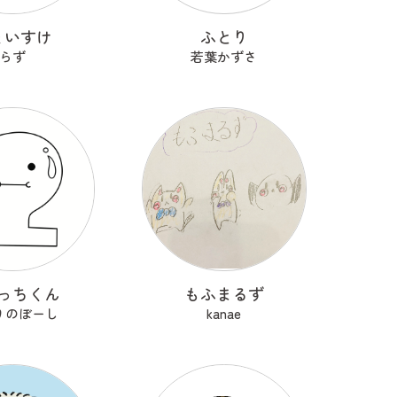
ょいすけ
ふとり
らず
若葉かずさ
っちくん
もふまるず
りのぼーし
kanae