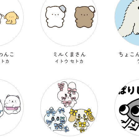
わんこ
ミルくまさん
ちょこ
セトカ
イトウ セトカ