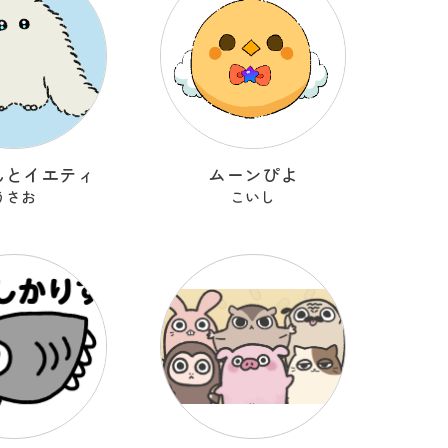
んとイエティ
ムーンぴよ
うさお
こいし