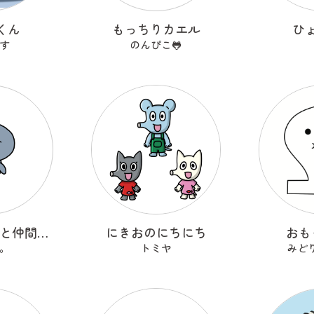
くん
もっちりカエル
ひ
す
のんぴこ🐸
ハシビロ先輩と仲間たち
にきおのにちにち
おも
。
トミヤ
みど