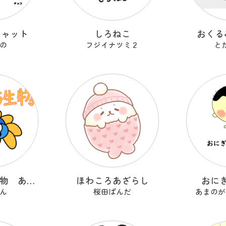
キャット
しろねこ
おくる
の
フジイナツミ２
と
ゆるっと古生物 あのまろかりす
ほわころあざらし
おに
ん
桜田ぱんだ
あまのが