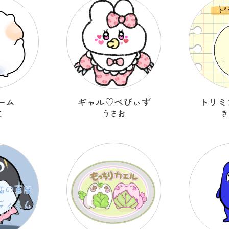
ーム
ギャル♡べびぃず
トリミ
こ
うさお
き