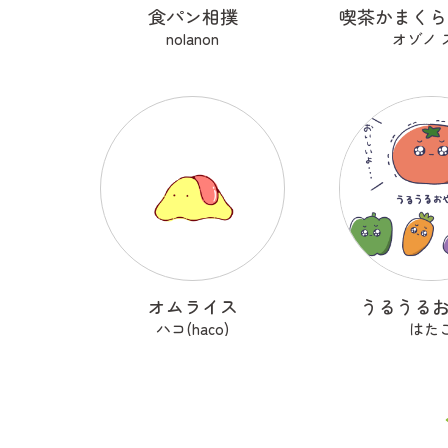
食パン相撲
nolanon
オゾノ 
オムライス
うるうる
ハコ(haco)
はた