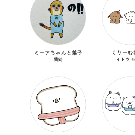
ミーアちゃんと弟子
くりーむ
蘭鋳
イトウ 