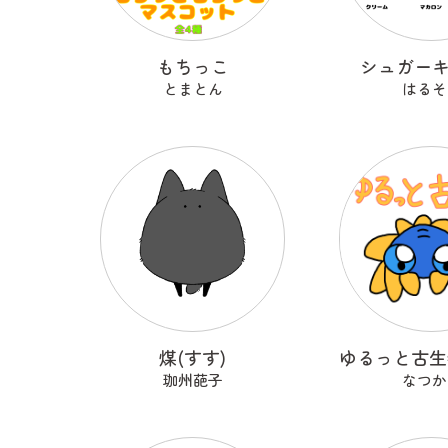
もちっこ
シュガー
とまとん
はるそ
煤(すす)
珈州葩子
なつか