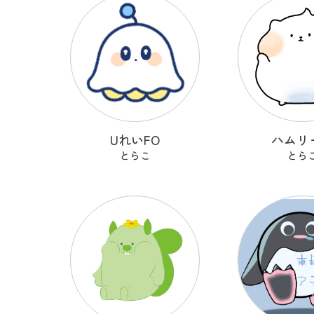
UれいFO
ハムリ
とらこ
とら