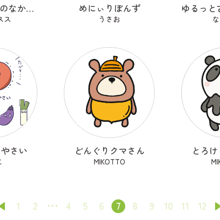
喫茶かまくらのなかまたち
めにぃりぼんず
スス
うさお
な
おやさい
どんぐりクマさん
とろけ
こ
MIKOTTO
M
1
2
4
5
6
7
8
9
10
11
12