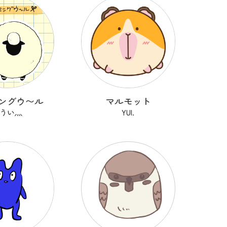
ングウ〜ル
マルモット
うい灬
YUI.