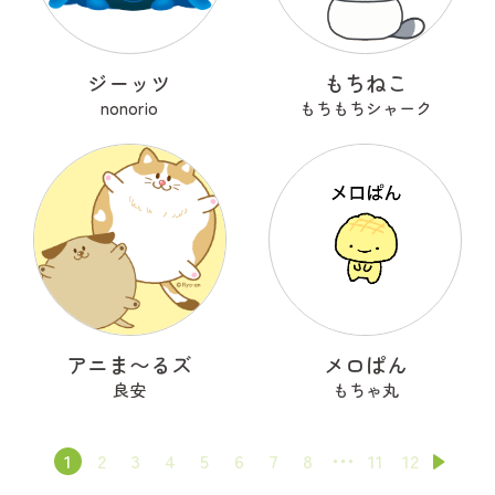
ジーッツ
もちねこ
nonorio
もちもちシャーク
アニま〜るズ
メロぱん
良安
もちゃ丸
1
2
3
4
5
6
7
8
11
12