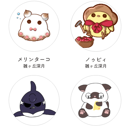
メリンターコ
ノゥピィ
雛ヶ丘深月
雛ヶ丘深月