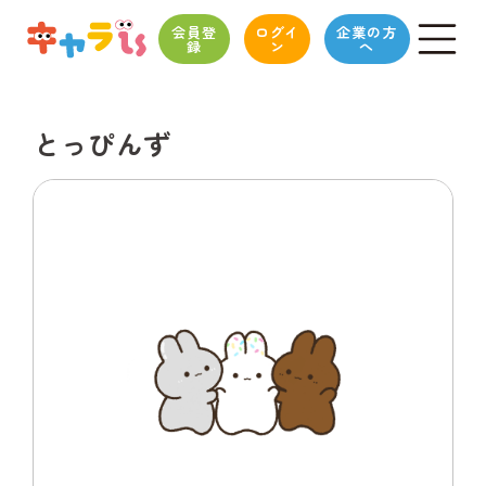
会員登
ログイ
企業の方
録
ン
へ
とっぴんず