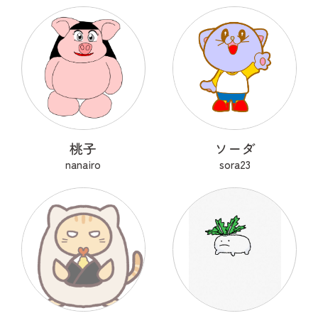
桃子
ソーダ
nanairo
sora23