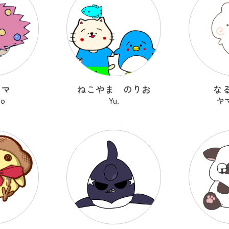
ヤマ
ねこやま のりお
な
no
Yu.
ヤ