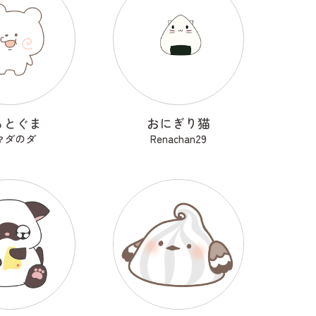
るとぐま
おにぎり猫
マダのダ
Renachan29