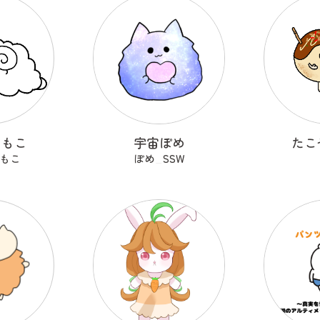
こもこ
宇宙ぽめ
たこ
もこ
ぽめ_SSW