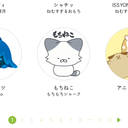
ピィ
シャチッ
ISSY
深月
ねむすぎるおもち
ねむす
ッツ
もちねこ
アニ
io
もちもちシャーク
1
2
3
4
5
6
7
8
11
12