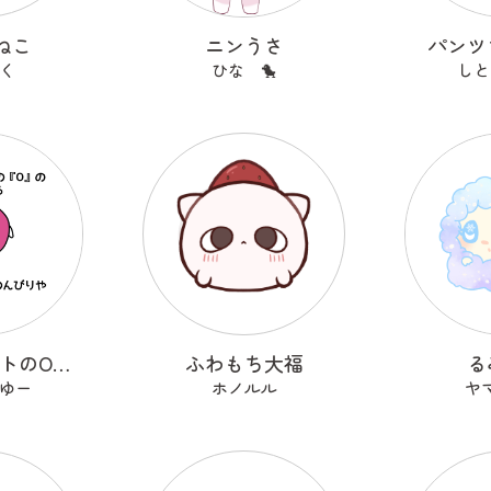
ねこ
ニンうさ
パンツ
く
ひな 🐤
しと
アルファベットのOのおーまる
ふわもち大福
る
ゆー
ホノルル
ヤ