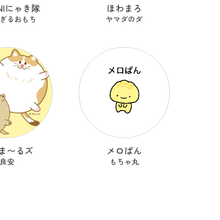
ONIにゃき隊
ほわまろ
ぎるおもち
ヤマダのダ
ま〜るズ
メロぱん
良安
もちゃ丸