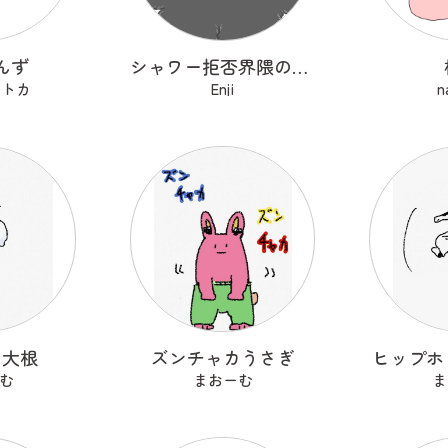
んず
シャワー拒否界隈の子猫 ノワ
セトカ
Enji
n
る大根
ズンチャカうさぎ
ヒップホ
む
まおーむ
ま