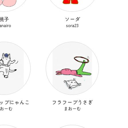
桃子
ソーダ
anairo
sora23
ップにゃんこ
フラフープうさぎ
おーむ
まおーむ