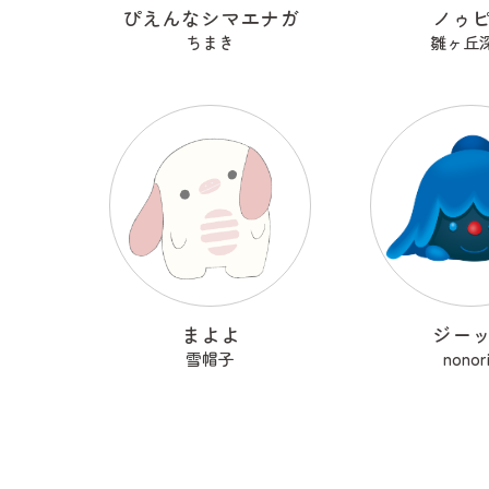
ぴえんなシマエナガ
ノゥ
ちまき
雛ヶ丘
まよよ
ジー
雪帽子
nonor