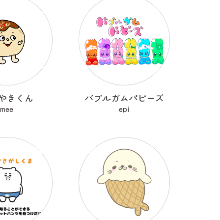
やきくん
バブルガムパピーズ
mee
epi