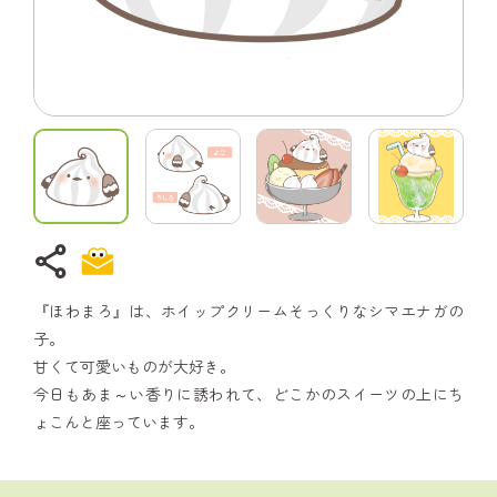
share
『ほわまろ』は、ホイップクリームそっくりなシマエナガの
子。
甘くて可愛いものが大好き。
今日もあま～い香りに誘われて、どこかのスイーツの上にち
ょこんと座っています。