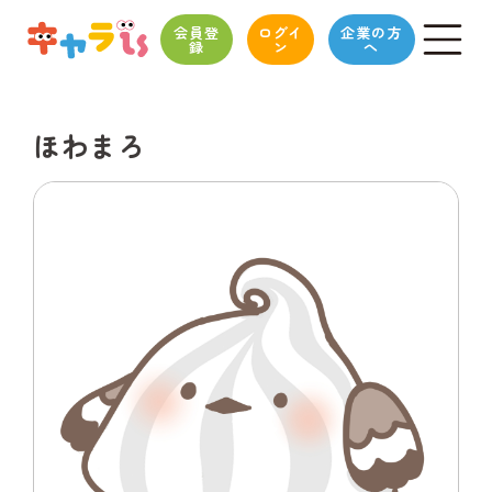
会員登
ログイ
企業の方
録
ン
へ
ほわまろ