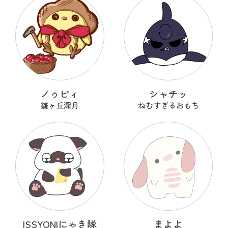
ノゥピィ
シャチッ
雛ヶ丘深月
ねむすぎるおもち
ISSYONIにゃき隊
まよよ