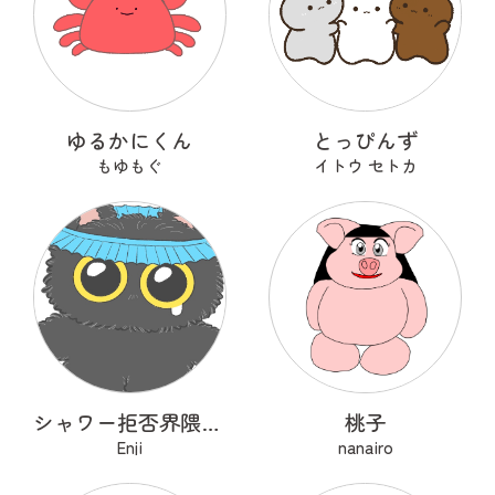
ゆるかにくん
とっぴんず
もゆもぐ
イトウ セトカ
シャワー拒否界隈の子猫 ノワ
桃子
Enji
nanairo