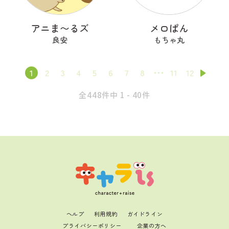
アニま〜るズ
メロぱん
良安
もちゃ丸
1
2
3
4
5
6
7
8
11
12
全448件中 1 - 40件
ヘルプ
利用規約
ガイドライン
プライバシーポリシー
企業の方へ