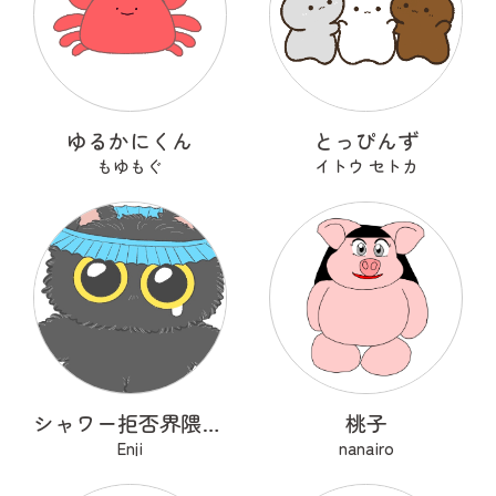
ゆるかにくん
とっぴんず
もゆもぐ
イトウ セトカ
シャワー拒否界隈の子猫 ノワ
桃子
Enji
nanairo