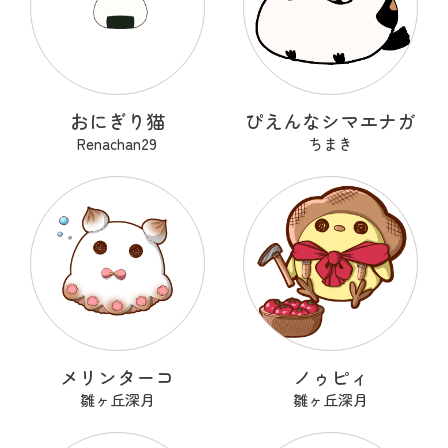
おにぎり猫
ぴえんなシマエナガ
Renachan29
ちまき
メリンターコ
ノゥピィ
雛ヶ丘深月
雛ヶ丘深月