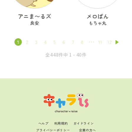
アニま〜るズ
メロぱん
良安
もちゃ丸
1
2
3
4
5
6
7
8
11
12
全448件中 1 - 40件
ヘルプ
利用規約
ガイドライン
プライバシーポリシー
企業の方へ