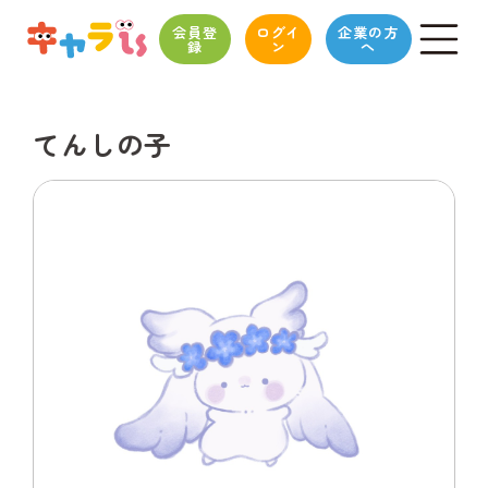
会員登
ログイ
企業の方
録
ン
へ
てんしの子