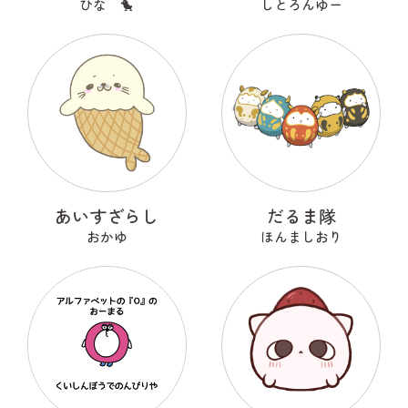
ひな 🐤
しとろんゆー
あいすざらし
だるま隊
おかゆ
ほんましおり