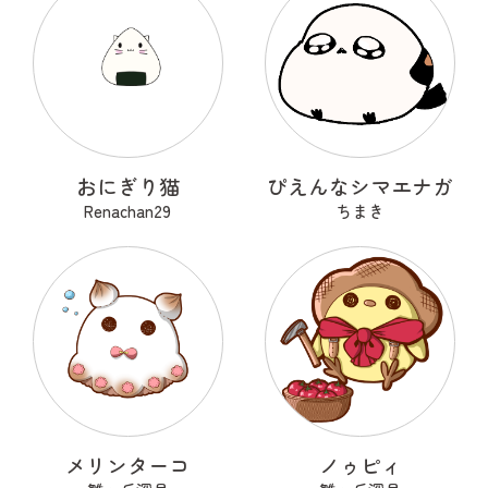
おにぎり猫
ぴえんなシマエナガ
Renachan29
ちまき
メリンターコ
ノゥピィ