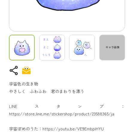
share
宇宙色の生き物
やさしく ふわふわ 君のまわりを漂う
LINEスタンプ：
https://store.line.me/stickershop/product/23588365/ja
宇宙ぽめのうた：https://youtu.be/VE9EmbpiHYU