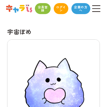
会員登
ログイ
企業の方
録
ン
へ
宇宙ぽめ