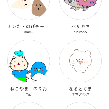
ナンた・のびチー・ショコナン
ハリヤマ
mami
Shirono
ねこやま のりお
なるとぐま
Yu.
ヤマダのダ