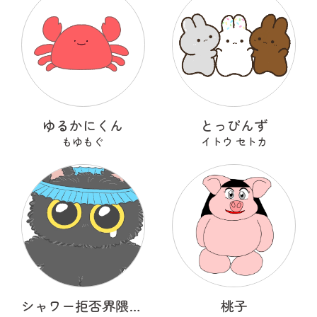
ゆるかにくん
とっぴんず
もゆもぐ
イトウ セトカ
シャワー拒否界隈の子猫 ノワ
桃子