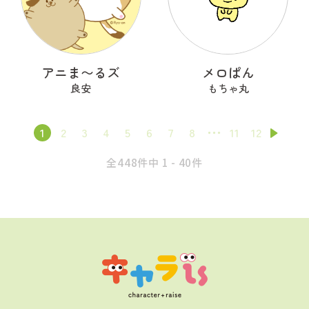
アニま〜るズ
メロぱん
良安
もちゃ丸
1
2
3
4
5
6
7
8
11
12
全448件中 1 - 40件