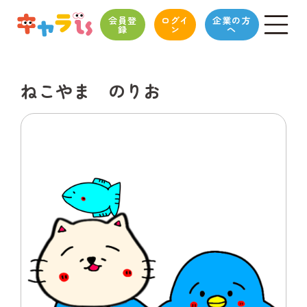
会員登
ログイ
企業の方
録
ン
へ
ねこやま のりお