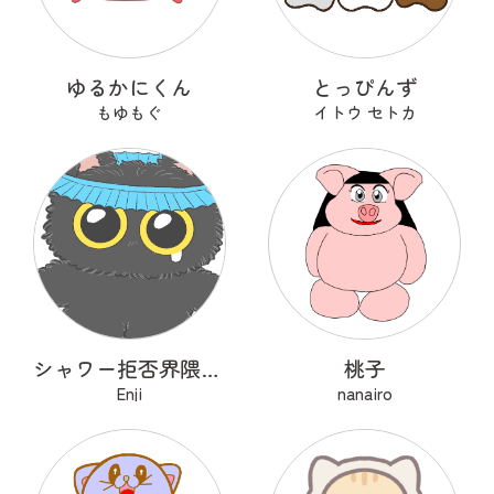
ゆるかにくん
とっぴんず
もゆもぐ
イトウ セトカ
シャワー拒否界隈の子猫 ノワ
桃子
Enji
nanairo