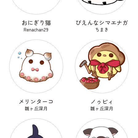
おにぎり猫
ぴえんなシマエナガ
Renachan29
ちまき
メリンターコ
ノゥピィ
雛ヶ丘深月
雛ヶ丘深月