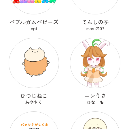
バブルガムパピーズ
てんしの子
epi
maru2107
ひつじねこ
ニンうさ
あやさく
ひな 🐤