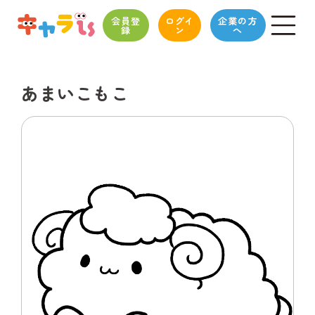
会員登
ログイ
企業の方
録
ン
へ
あまいこもこ