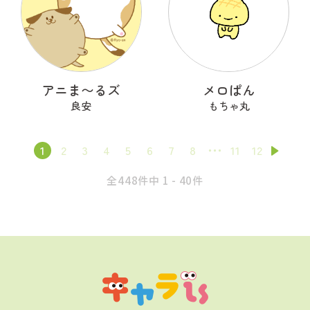
アニま〜るズ
メロぱん
良安
もちゃ丸
1
2
3
4
5
6
7
8
11
12
全448件中 1 - 40件