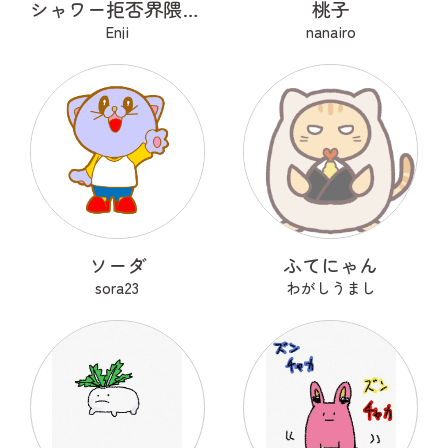
シャワー拒否界隈の子猫 ノワ
桃子
Enji
nanairo
ソーダ
ふてにゃん
sora23
わがしうまし