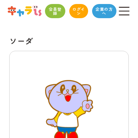
会員登
ログイ
企業の方
録
ン
へ
ソーダ