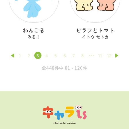
わんこる
ピラフとトマト
みる！
イトウ セトカ
1
2
3
4
5
6
7
8
11
12
全448件中 81 - 120件