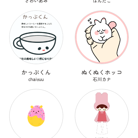
さわいあみ
ぱんだこ
かっぷくん
ぬくぬくホッコ
chaiyuu
石川カナ