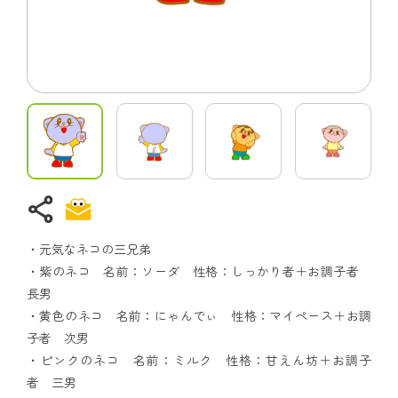
share
・元気なネコの三兄弟
・紫のネコ 名前：ソーダ 性格：しっかり者＋お調子者
長男
・黄色のネコ 名前：にゃんでぃ 性格：マイペース＋お調
子者 次男
・ピンクのネコ 名前：ミルク 性格：甘えん坊＋お調子
者 三男