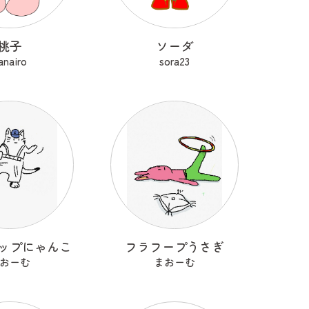
桃子
ソーダ
anairo
sora23
ップにゃんこ
フラフープうさぎ
おーむ
まおーむ