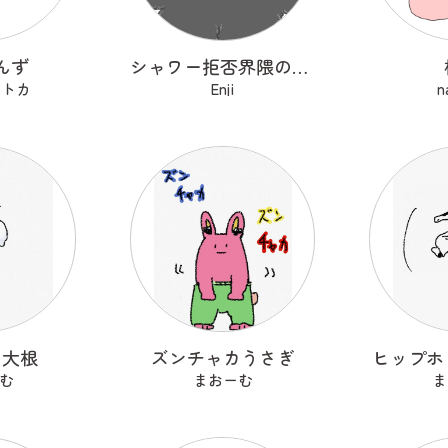
んず
シャワー拒否界隈の子猫 ノワ
セトカ
Enji
n
る大根
ズンチャカうさぎ
ヒップホ
む
まおーむ
ま