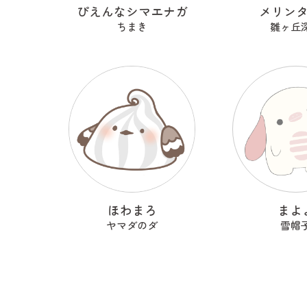
ぴえんなシマエナガ
メリン
ちまき
雛ヶ丘
ほわまろ
まよ
ヤマダのダ
雪帽