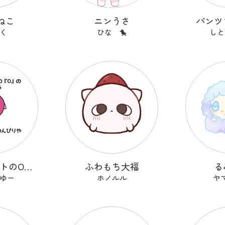
ねこ
ニンうさ
パンツ
く
ひな 🐤
しと
アルファベットのOのおーまる
ふわもち大福
る
ゆー
ホノルル
ヤ