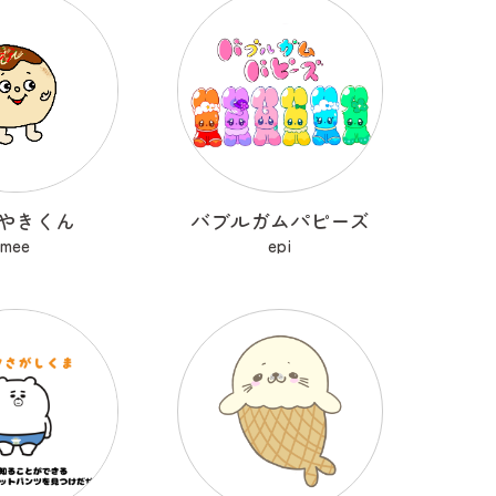
やきくん
バブルガムパピーズ
mee
epi