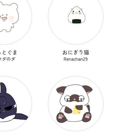
るとぐま
おにぎり猫
マダのダ
Renachan29