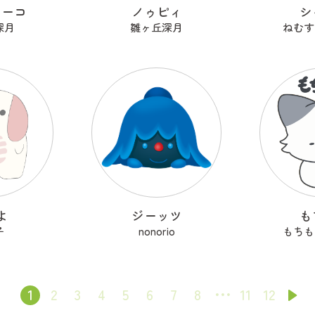
ターコ
ノゥピィ
シ
深月
雛ヶ丘深月
ねむす
よ
ジーッツ
も
子
nonorio
もちも
1
2
3
4
5
6
7
8
11
12