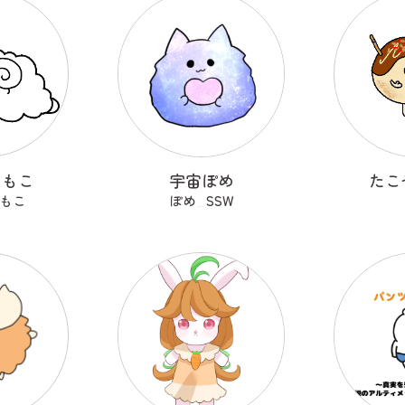
こもこ
宇宙ぽめ
たこ
もこ
ぽめ_SSW