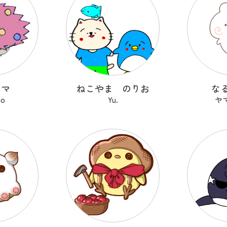
ヤマ
ねこやま のりお
な
no
Yu.
ヤ