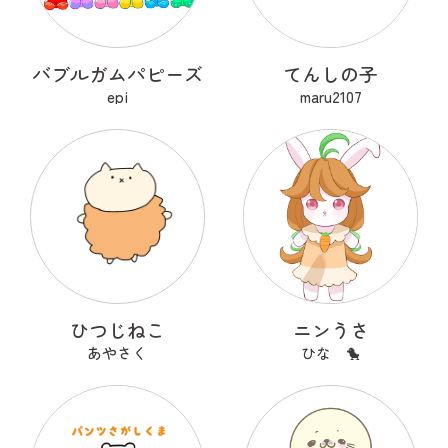
バブルガムパピーズ
てんしの子
epi
maru2107
ひつじねこ
ニンうさ
あやさく
ひな 🐤