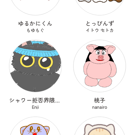
ゆるかにくん
とっぴんず
もゆもぐ
イトウ セトカ
シャワー拒否界隈の子猫 ノワ
桃子
Enji
nanairo