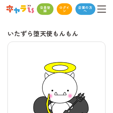
会員登
ログイ
企業の方
録
ン
へ
いたずら堕天使もんもん