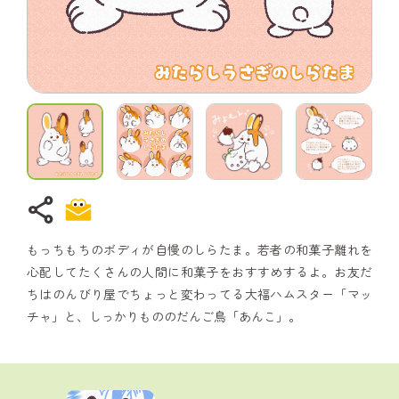
share
もっちもちのボディが自慢のしらたま。若者の和菓子離れを
心配してたくさんの人間に和菓子をおすすめするよ。お友だ
ちはのんびり屋でちょっと変わってる大福ハムスター「マッ
チャ」と、しっかりもののだんご鳥「あんこ」。