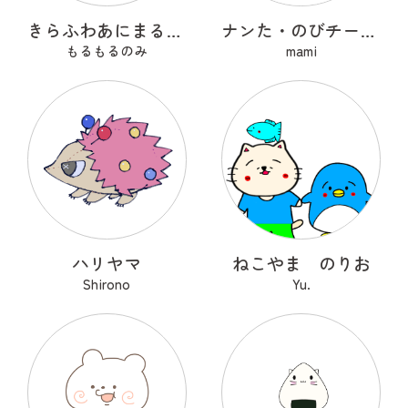
きらふわあにまるふれんず
ナンた・のびチー・ショコナン
もるもるのみ
mami
ハリヤマ
ねこやま のりお
Shirono
Yu.