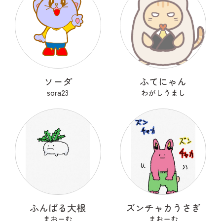
ソーダ
ふてにゃん
sora23
わがしうまし
ふんばる大根
ズンチャカうさぎ
まおーむ
まおーむ