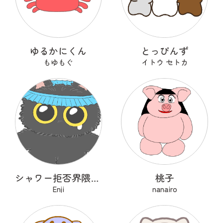
ゆるかにくん
とっぴんず
もゆもぐ
イトウ セトカ
シャワー拒否界隈の子猫 ノワ
桃子
Enji
nanairo