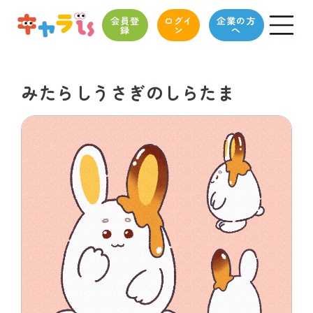
会員登
ログイ
企業の方
録
ン
へ
みたらしうさぎのしらたま