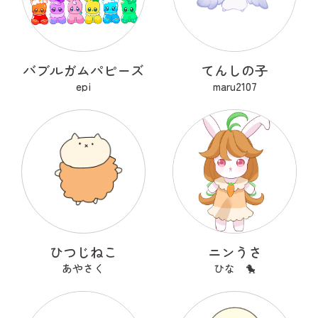
バブルガムパピーズ
てんしの子
epi
maru2107
ひつじねこ
ニンうさ
あやさく
ひな 🐤