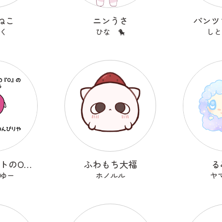
ねこ
ニンうさ
パンツ
く
ひな 🐤
しと
アルファベットのOのおーまる
ふわもち大福
る
ゆー
ホノルル
ヤ