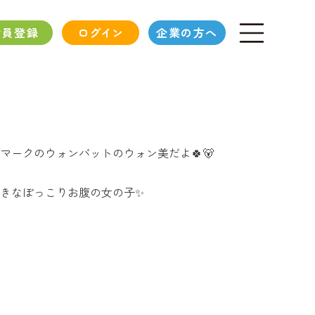
会員登録
ログイン
企業の方へ
マークのウォンバットのウォン美だよ🍀🐻
きなぽっこりお腹の女の子✨