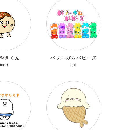
やきくん
バブルガムパピーズ
mee
epi