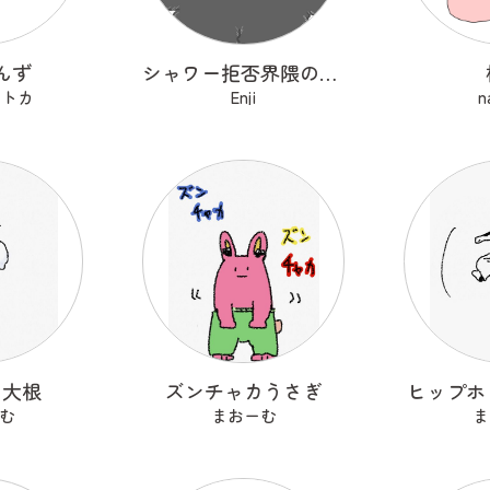
んず
シャワー拒否界隈の子猫 ノワ
セトカ
Enji
n
る大根
ズンチャカうさぎ
ヒップホ
む
まおーむ
ま