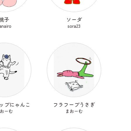
桃子
ソーダ
anairo
sora23
ップにゃんこ
フラフープうさぎ
おーむ
まおーむ