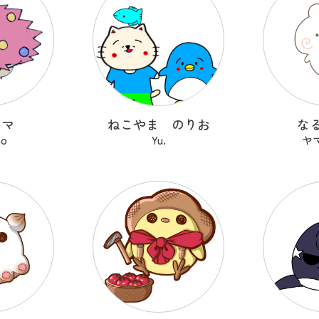
ヤマ
ねこやま のりお
な
no
Yu.
ヤ