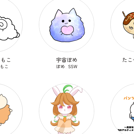
こもこ
宇宙ぽめ
たこ
もこ
ぽめ_SSW