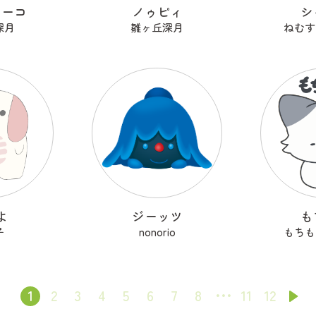
ターコ
ノゥピィ
シ
深月
雛ヶ丘深月
ねむす
よ
ジーッツ
も
子
nonorio
もちも
1
2
3
4
5
6
7
8
11
12