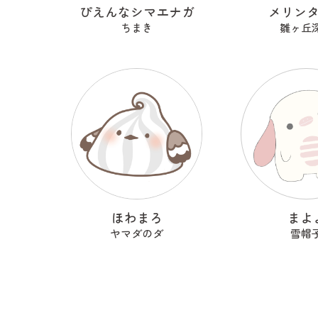
ぴえんなシマエナガ
メリン
ちまき
雛ヶ丘
ほわまろ
まよ
ヤマダのダ
雪帽