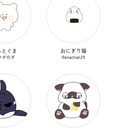
るとぐま
おにぎり猫
マダのダ
Renachan29