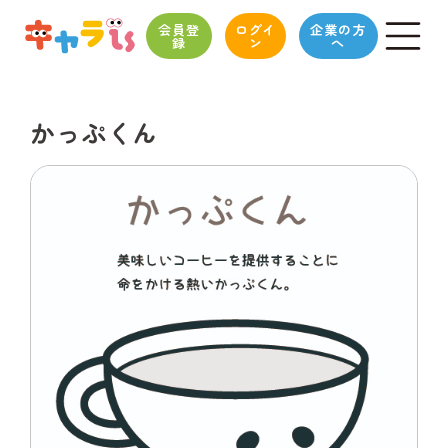
会員登
ログイ
企業の方
録
ン
へ
かっぷくん