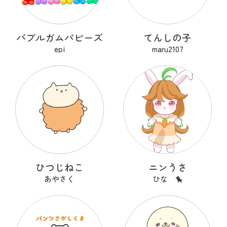
バブルガムパピーズ
てんしの子
epi
maru2107
ひつじねこ
ニンうさ
あやさく
ひな 🐤