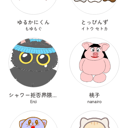
ゆるかにくん
とっぴんず
もゆもぐ
イトウ セトカ
シャワー拒否界隈の子猫 ノワ
桃子
Enji
nanairo