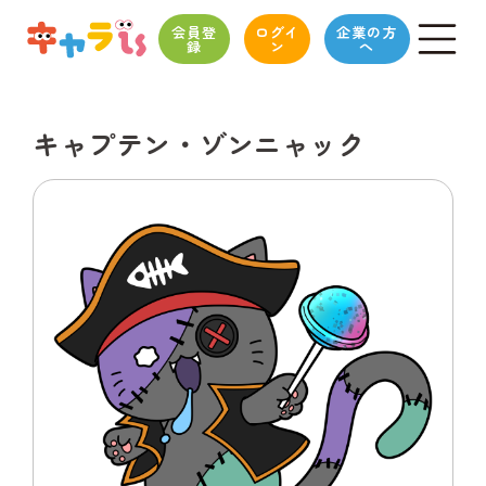
会員登
ログイ
企業の方
録
ン
へ
キャプテン・ゾンニャック