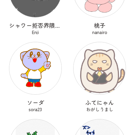
シャワー拒否界隈の子猫 ノワ
桃子
Enji
nanairo
ソーダ
ふてにゃん
sora23
わがしうまし