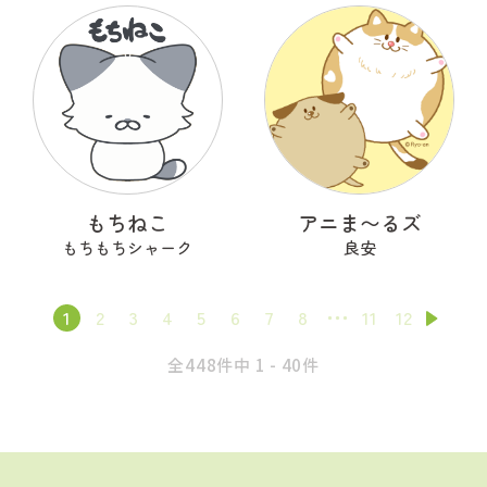
もちねこ
アニま〜るズ
もちもちシャーク
良安
1
2
3
4
5
6
7
8
11
12
全448件中 1 - 40件