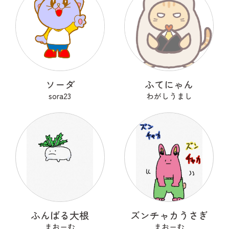
ソーダ
ふてにゃん
sora23
わがしうまし
ふんばる大根
ズンチャカうさぎ
まおーむ
まおーむ