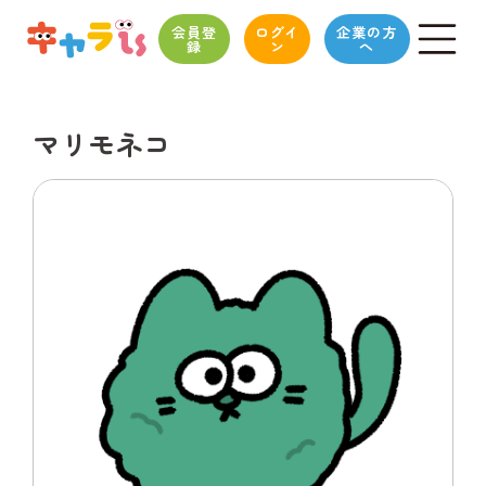
会員登
ログイ
企業の方
録
ン
へ
マリモネコ