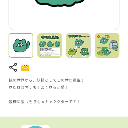
share
緑の世界から、妖精としてこの世に誕生！
見た目はマリモ！よく見ると猫！
皆様に癒しを与えるキャラクターです！