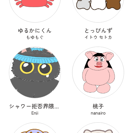
ゆるかにくん
とっぴんず
もゆもぐ
イトウ セトカ
シャワー拒否界隈の子猫 ノワ
桃子
Enji
nanairo