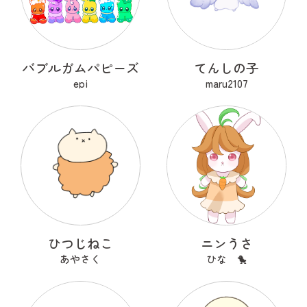
バブルガムパピーズ
てんしの子
epi
maru2107
ひつじねこ
ニンうさ
あやさく
ひな 🐤