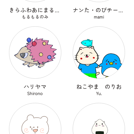
きらふわあにまるふれんず
ナンた・のびチー・ショコナン
もるもるのみ
mami
ハリヤマ
ねこやま のりお
Shirono
Yu.