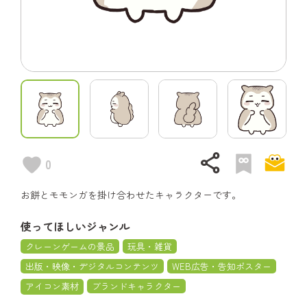
share
0
お餅とモモンガを掛け合わせたキャラクターです。
使ってほしいジャンル
クレーンゲームの景品
玩具・雑貨
出版・映像・デジタルコンテンツ
WEB広告・告知ポスター
アイコン素材
ブランドキャラクター