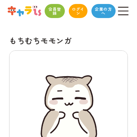
会員登
ログイ
企業の方
録
ン
へ
もちむちモモンガ