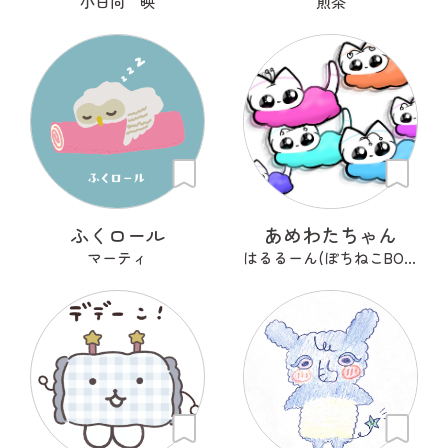
小日向 映
煎茶
ふくロール
あめわたちゃん
マーティ
はるるーん(ぽちねこBOOKS)