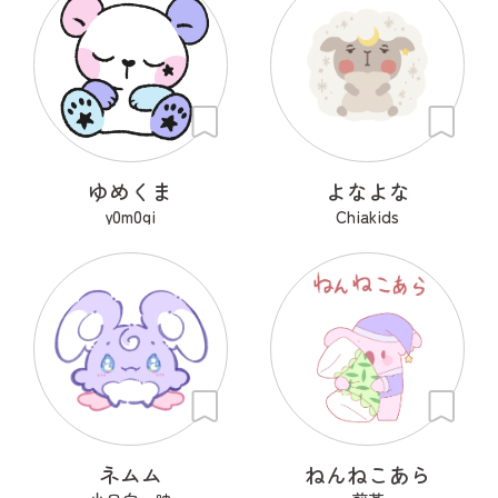
ゆめくま
よなよな
y0m0gi
Chiakids
ネムム
ねんねこあら