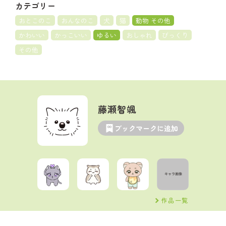
カテゴリー
おとこのこ
おんなのこ
犬
猫
動物 その他
かわいい
かっこいい
ゆるい
おしゃれ
びっくり
その他
藤瀬智颯
ブックマークに追加
作品一覧