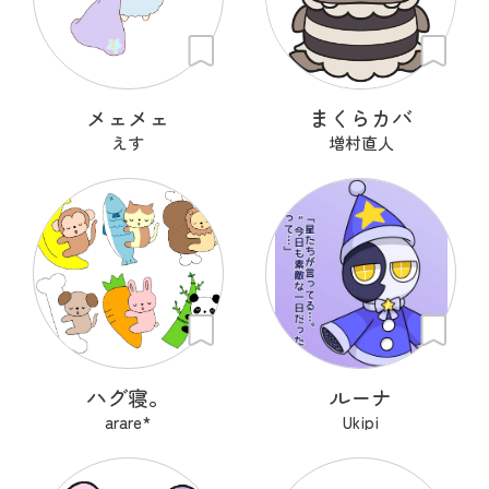
メェメェ
まくらカバ
えす
増村直人
ハグ寝。
ルーナ
arare*
Ukipi