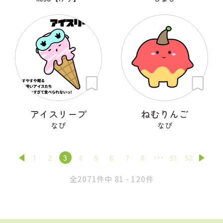
アイスリープ
ねむりんご
なぴ
なぴ
1
2
3
4
5
6
7
8
51
52
全2071件中 81 - 120件