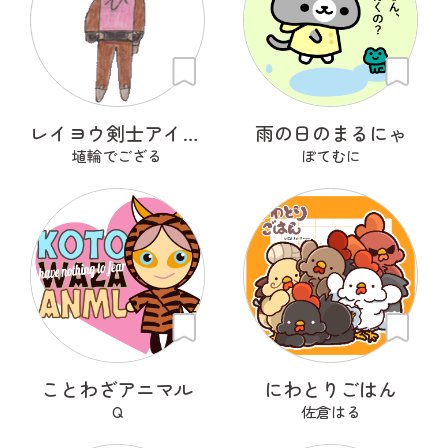
レイヨウ剣士アイベクサー
雨の日のまるにゃ
埴輪でござる
ぽてむに
ことわざアニマル
にわとりごはん
Q
佐倉はる