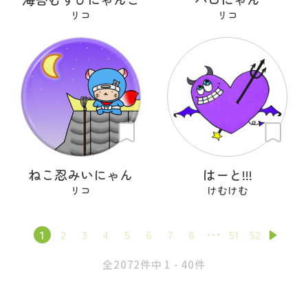
リコ
リコ
ねこ忍みいにゃん
はーと!!!
リコ
けむけむ
1
2
3
4
5
6
7
8
51
52
全2072件中 1 - 40件