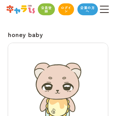
会員登
ログイ
企業の方
録
ン
へ
honey baby