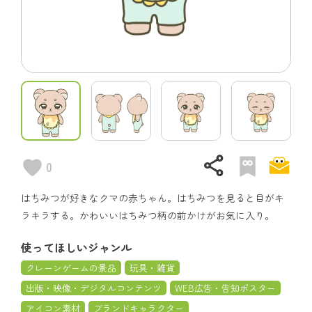
share
0
はちみつが好きなクマの赤ちゃん。はちみつを見ると目がキ
ラキラする。かわいいはちみつ柄の前かけがお気に入り。
使ってほしいジャンル
クレーンゲームの景品
玩具・雑貨
出版・映像・デジタルコンテンツ
WEB広告・告知ポスター
アイコン素材
ブランドキャラクター