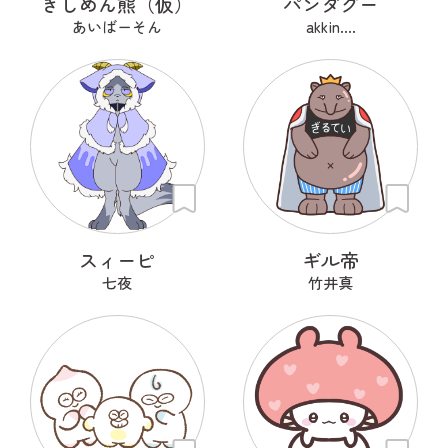
きしめん熊（仮）
パンダグー
あいばーそん
akkin....
スィーピ
ギル帝
七夜
竹井真