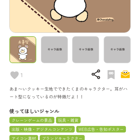
share
1
あま〜いクッキー生地でできたくまのキャラクター。耳がハ
ート型になっているのが特徴だよ！！
使ってほしいジャンル
クレーンゲームの景品
玩具・雑貨
出版・映像・デジタルコンテンツ
WEB広告・告知ポスター
アイコン素材
ブランドキャラクター