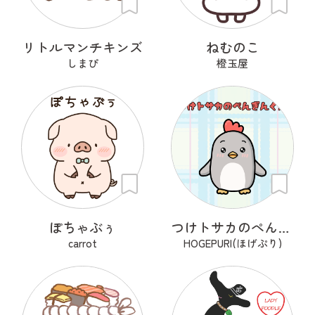
リトルマンチキンズ
ねむのこ
しまぴ
橙玉屋
ぽちゃぶぅ
つけトサカのぺんぎんくん
carrot
HOGEPURI(ほげぷり)