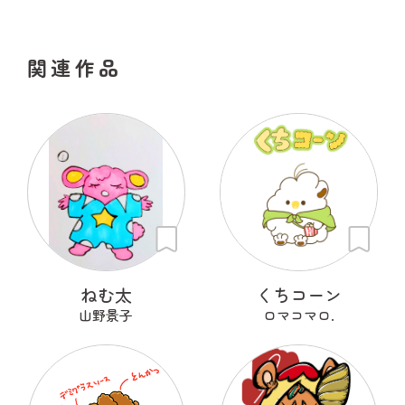
関連作品
ねむ太
くちコーン
山野景子
ロマコマロ.