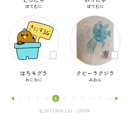
ぽてむに
ぽてむに
はちモグラ
クピーラクジラ
わにわに
みおん
1
2
3
4
5
6
7
8
51
52
全2072件中 161 - 200件