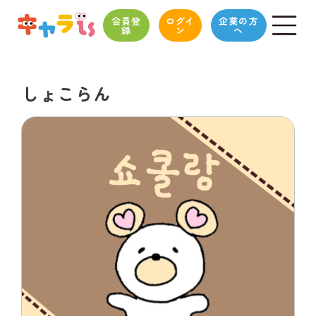
会員登
ログイ
企業の方
録
ン
へ
しょこらん