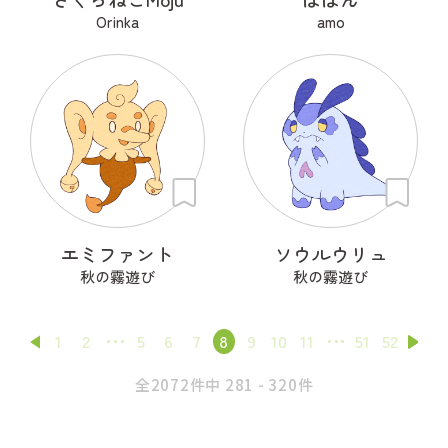
Orinka
amo
エミファント
ソウルウリュ
秋の霧遊び
秋の霧遊び
1
2
5
6
7
8
9
10
11
51
52
全2072件中 281 - 320件