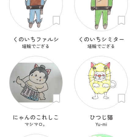
くのいちファルシ
くのいちシミター
埴輪でござる
埴輪でござる
にゃんのこれしこ
ひつじ猫
マシマロ。
Yu-mi