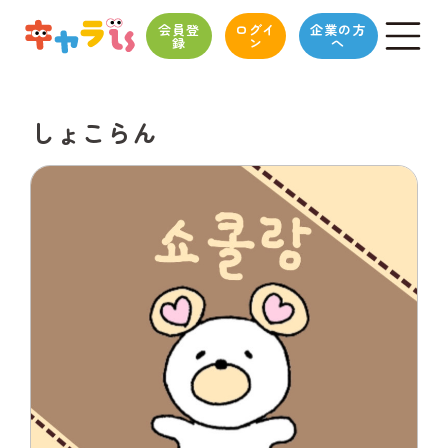
会員登
ログイ
企業の方
録
ン
へ
しょこらん