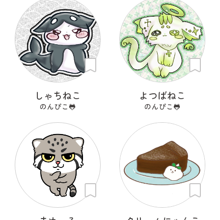
しゃちねこ
よつばねこ
のんぴこ🐸
のんぴこ🐸