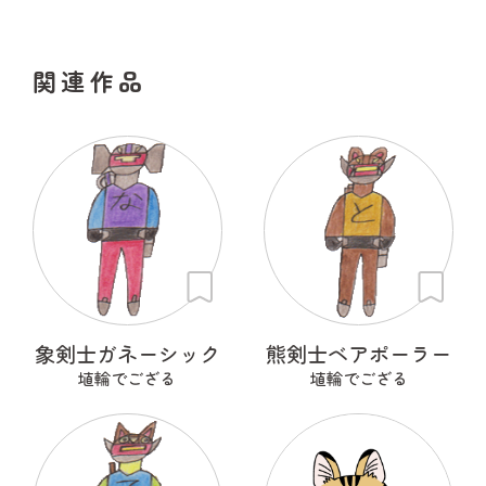
関連作品
象剣士ガネーシック
熊剣士ベアポーラー
埴輪でござる
埴輪でござる