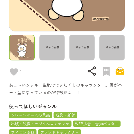
share
1
あま〜いクッキー生地でできたくまのキャラクター。耳がハ
ート型になっているのが特徴だよ！！
使ってほしいジャンル
クレーンゲームの景品
玩具・雑貨
出版・映像・デジタルコンテンツ
WEB広告・告知ポスター
アイコン素材
ブランドキャラクター