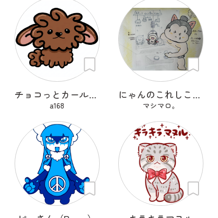
チョコっとカールちゃん
にゃんのこれしこ ある日の夢 Ｎo.1
a168
マシマロ。