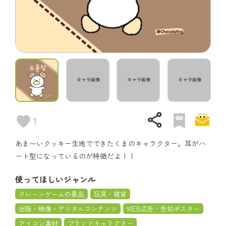
share
1
あま〜いクッキー生地でできたくまのキャラクター。耳がハ
ート型になっているのが特徴だよ！！
使ってほしいジャンル
クレーンゲームの景品
玩具・雑貨
出版・映像・デジタルコンテンツ
WEB広告・告知ポスター
アイコン素材
ブランドキャラクター