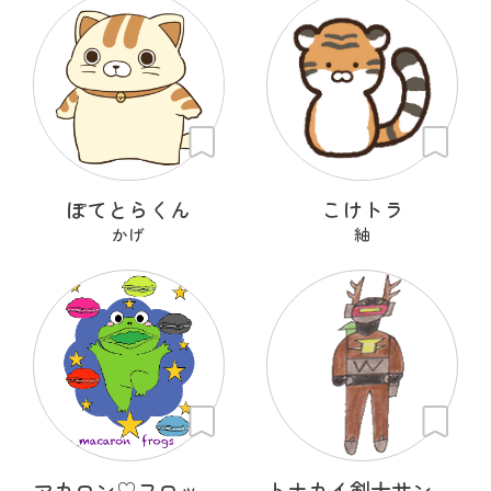
ぽてとらくん
こけトラ
かげ
紬
マカロン♡フロッグズ
トナカイ剣士サンタＣＲＯＳＳ