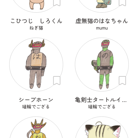
こひつじ しろくん
虚無猫のはなちゃん
ねぎ猫
mumu
シープホーン
亀剣士タートルイザー
埴輪でござる
埴輪でござる