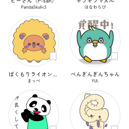
ピーさん（P-san）
キラキラマヌル
PandaSkull<3
はなわらび
ばくもりライオンさん
ぺんぎんぎんちゃん
まっぺ
YUI.