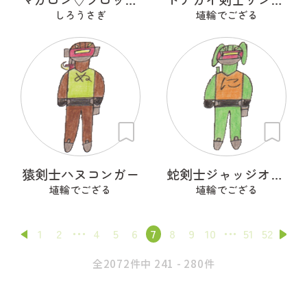
しろうさぎ
埴輪でござる
猿剣士ハヌコンガー
蛇剣士ジャッジオルトロス
埴輪でござる
埴輪でござる
1
2
4
5
6
7
8
9
10
51
52
全2072件中 241 - 280件