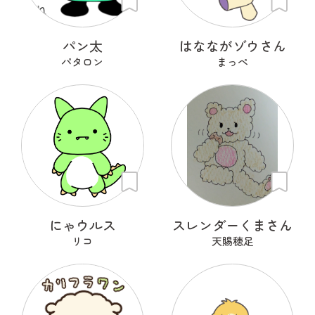
パン太
はなながゾウさん
パタロン
まっぺ
にゃウルス
スレンダーくまさん
リコ
天賜穂足