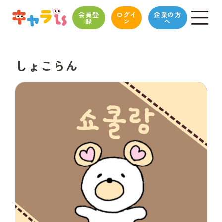
会員登
ログイ
企業の方
録
ン
へ
しょこらん