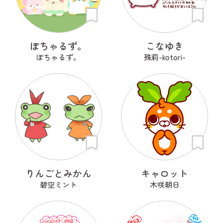
ぽちゃるず。
こなゆき
ぽちゃるず。
殊莉-kotori-
りんごとみかん
キャロット
碧空ミント
木咲朝日