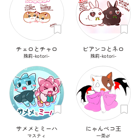
チェロとチャロ
ビアンコとネロ
殊莉-kotori-
殊莉-kotori-
サメメとミーハ
にゃんペコ王
マスティ
一茶🌿