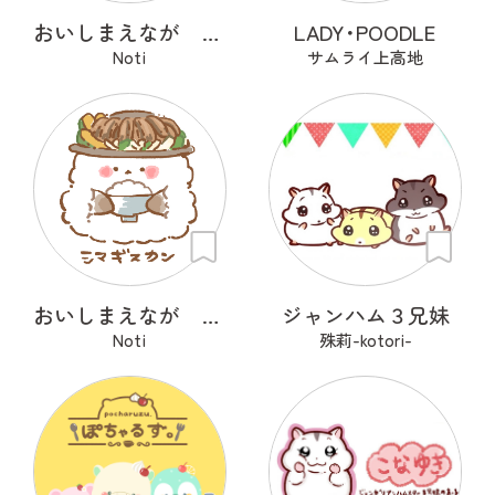
おいしまえなが その１
LADY･POODLE
Noti
サムライ上高地
おいしまえなが その２
ジャンハム３兄妹
Noti
殊莉-kotori-