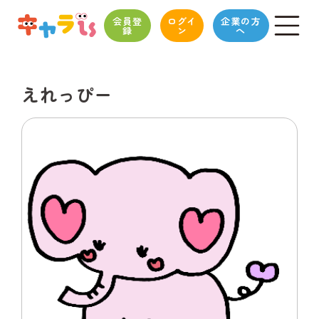
会員登
ログイ
企業の方
録
ン
へ
えれっぴー