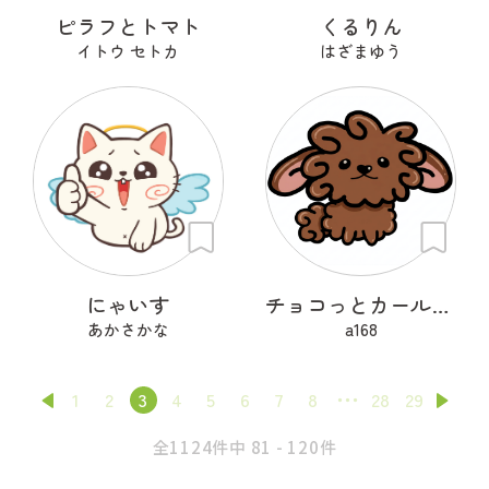
ピラフとトマト
くるりん
イトウ セトカ
はざまゆう
にゃいす
チョコっとカールちゃん
あかさかな
a168
1
2
3
4
5
6
7
8
28
29
全1124件中 81 - 120件