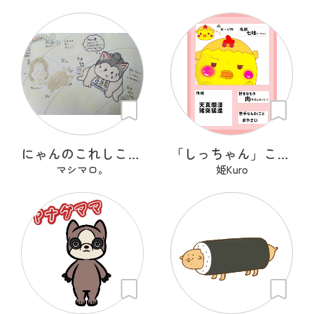
にゃんのこれしこ ある日の夢 Ｎo.2
「しっちゃん」こと「七味」です！
マシマロ。
姫Kuro