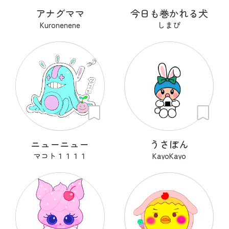
アナグママ
今日も巻かれる犬
Kuronenene
しまぴ
ニューニュー
うさぽん
マコト１１１１
KayoKayo