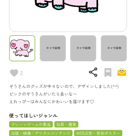
share
2
ぞうさんのグッズが中々ないので、デザインしました(^^)
ピンクのぞうさんがいたら良いな〜
えれっぴーはみんなにかわいいを届けます♡
使ってほしいジャンル
クレーンゲームの景品
玩具・雑貨
出版・映像・デジタルコンテンツ
WEB広告・告知ポスター