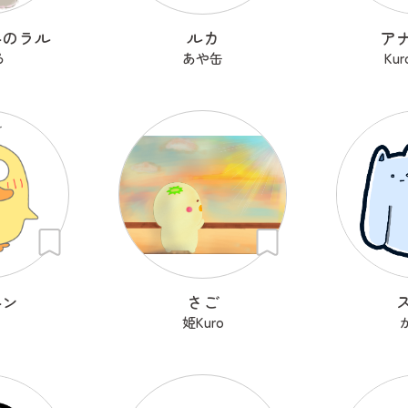
ルのラル
ルカ
ア
ろ
あや缶
Kur
ルン
さご
o
姫Kuro