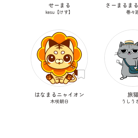
せーまる
さーまるま
kesu【けす】
巻々
はなまるニャイオン
旅
木咲朝日
うしう