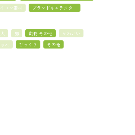
イコン素材
ブランドキャラクター
犬
猫
動物 その他
かわいい
しゃれ
びっくり
その他