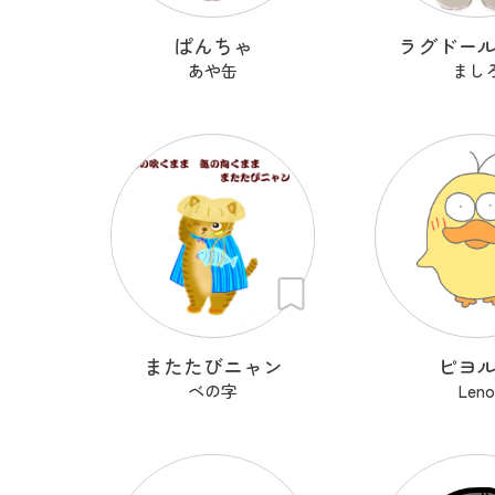
ぱんちゃ
ラグドー
あや缶
まし
またたびニャン
ピヨ
ベの字
Len