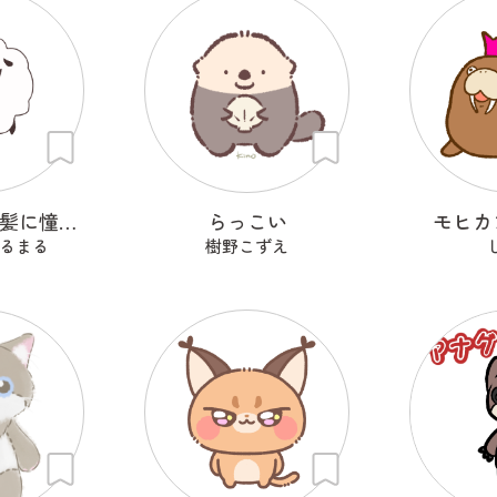
ストレートな髪に憧れるひつじ
らっこい
モヒカ
るまる
樹野こずえ