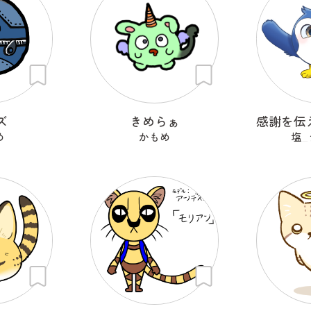
ズ
きめらぁ
め
かもめ
塩_