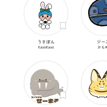
うさぽん
ジー
KayoKayo
かも