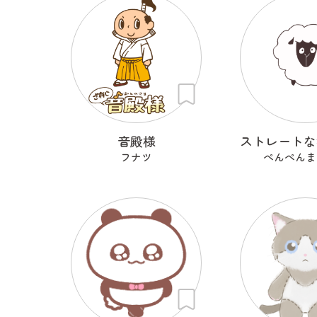
音殿様
フナツ
ぺんぺんま