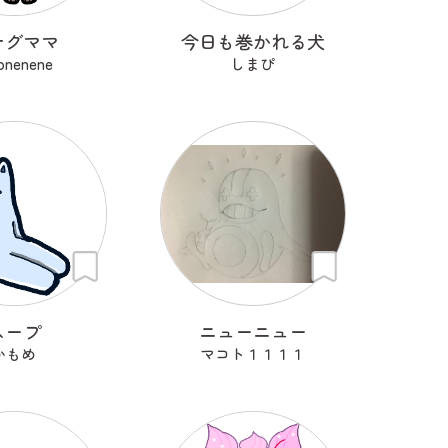
ナグママ
今日も巻かれる犬
onenene
しまぴ
スープ
ニューニュー
かもめ
マコト１１１１