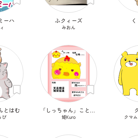
ミーハ
ふクィーズ
く
ィ
みおん
んとはむ
「しっちゃん」こと「七味」です！
らび
姫Kuro
クマム