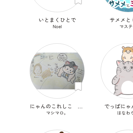
いとまくひとで
サメメと
Noel
マステ
にゃんのこれしこ ある日の夢 Ｎo.2
でっぱにゃ
マシマロ。
はなわ