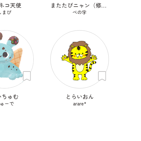
ネコ天使
またたびニャン（修正）
しまぴ
ベの字
いちゅむ
とらいおん
ゅーで
arare*