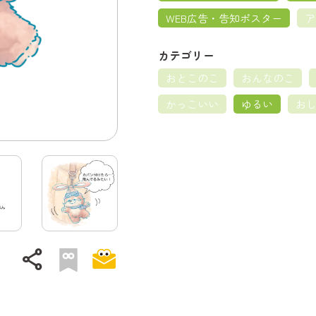
WEB広告・告知ポスター
ア
カテゴリー
おとこのこ
おんなのこ
かっこいい
ゆるい
お
share