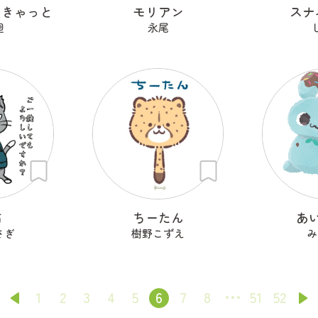
るきゃっと
モリアン
スナ
廻
永尾
猫
ちーたん
あ
さぎ
樹野こずえ
み
1
2
3
4
5
6
7
8
51
52