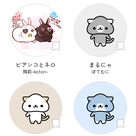
ビアンコとネロ
まるにゃ
殊莉-kotori-
ぽてむに