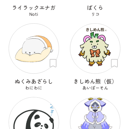
ライラックエナガ
ばくら
Noti
リコ
ぬくみあざらし
きしめん熊（仮）
わにわに
あいばーそん