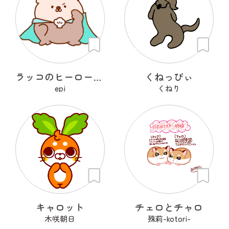
ラッコのヒーローラッキー
くねっぴぃ
epi
くねり
キャロット
チェロとチャロ
木咲朝日
殊莉-kotori-