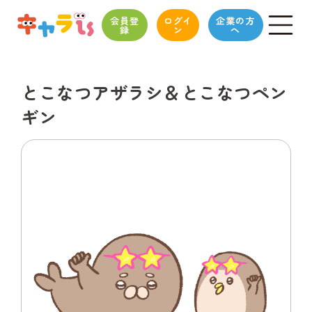
会員登
ログイ
企業の方
録
ン
へ
とこなつアザラシ＆とこなつペン
ギン