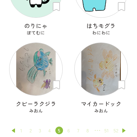
のりにゃ
はちモグラ
ぽてむに
わにわに
クピーラクジラ
マイカードック
みおん
みおん
1
2
3
4
5
6
7
8
51
52