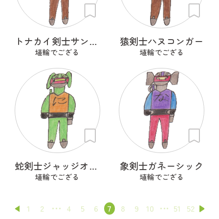
トナカイ剣士サンタＣＲＯＳＳ
猿剣士ハヌコンガー
埴輪でござる
埴輪でござる
蛇剣士ジャッジオルトロス
象剣士ガネーシック
埴輪でござる
埴輪でござる
1
2
4
5
6
7
8
9
10
51
52