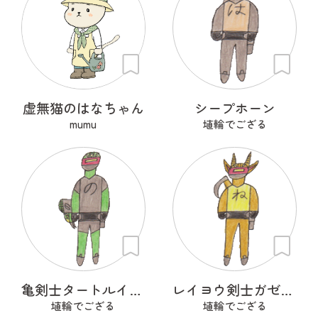
虚無猫のはなちゃん
シープホーン
mumu
埴輪でござる
亀剣士タートルイザー
レイヨウ剣士ガゼルナイト
埴輪でござる
埴輪でござる