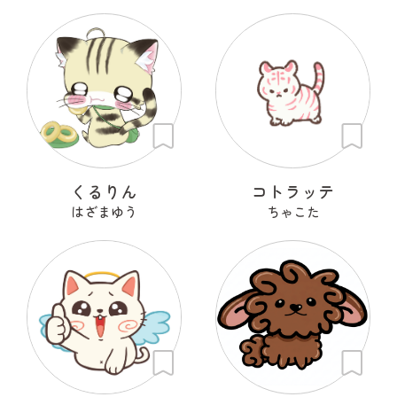
くるりん
コトラッテ
はざまゆう
ちゃこた