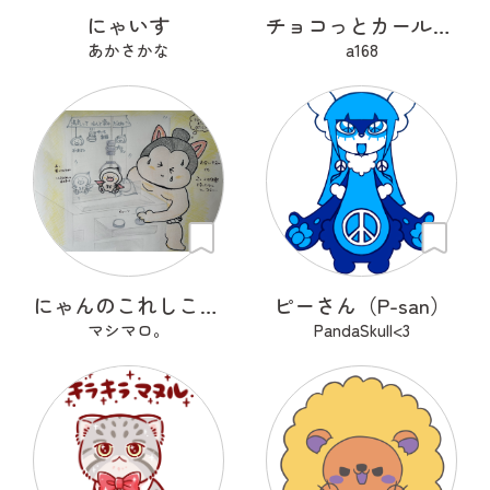
にゃいす
チョコっとカールちゃん
あかさかな
a168
にゃんのこれしこ ある日の夢 Ｎo.1
ピーさん（P-san）
マシマロ。
PandaSkull<3