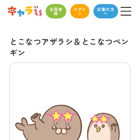
会員登
ログイ
企業の方
録
ン
へ
とこなつアザラシ＆とこなつペン
ギン