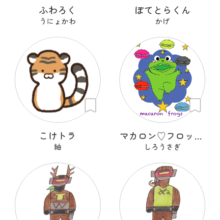
ふわろく
ぽてとらくん
うにょかわ
かげ
こけトラ
マカロン♡フロッグズ
紬
しろうさぎ