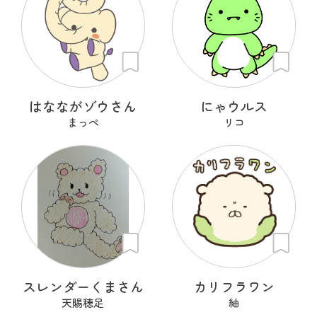
はなながゾウさん
にゃウルス
まっぺ
リコ
スレンダーくまさん
カリフラワン
天賜穂足
紬