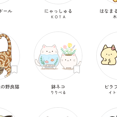
ドール
にゃっしゅる
はなま
ＫＯＴＡ
木
様の野良猫
鉢ネコ
ピラ
りりべる
イト