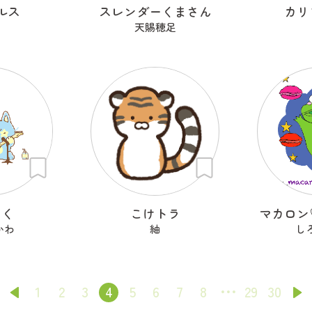
ルス
スレンダーくまさん
カリ
天賜穂足
ろく
こけトラ
マカロン
かわ
紬
し
1
2
3
4
5
6
7
8
29
30