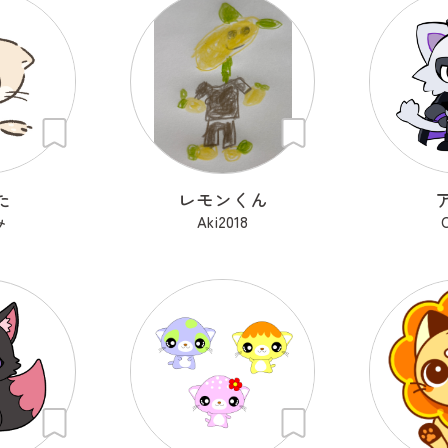
た
レモンくん
み
Aki2018