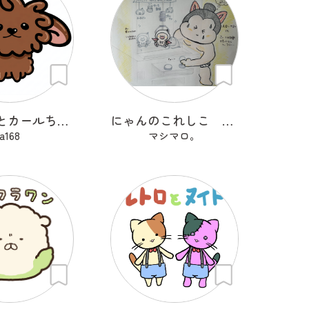
チョコっとカールちゃん
にゃんのこれしこ ある日の夢 Ｎo.1
a168
マシマロ。