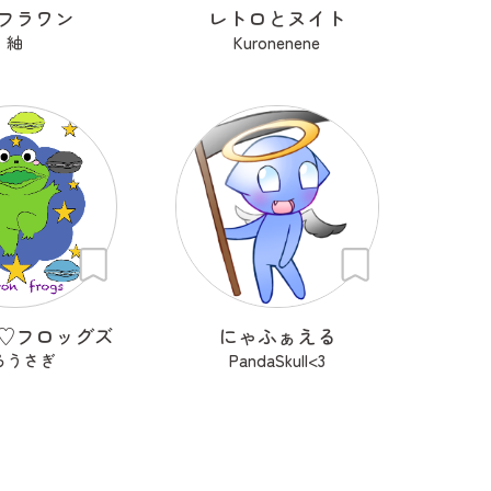
フラワン
レトロとヌイト
紬
Kuronenene
♡フロッグズ
にゃふぁえる
ろうさぎ
PandaSkull<3