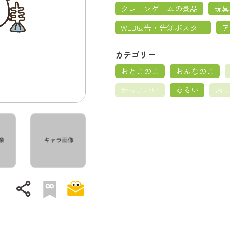
クレーンゲームの景品
玩具
WEB広告・告知ポスター
ア
カテゴリー
おとこのこ
おんなのこ
かっこいい
ゆるい
お
share