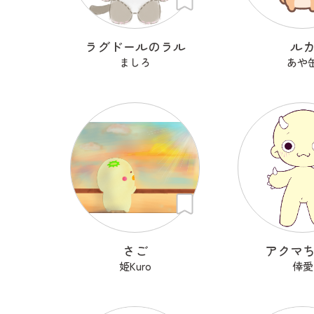
ラグドールのラル
ル
ましろ
あや
さご
アクマ
姫Kuro
倖愛