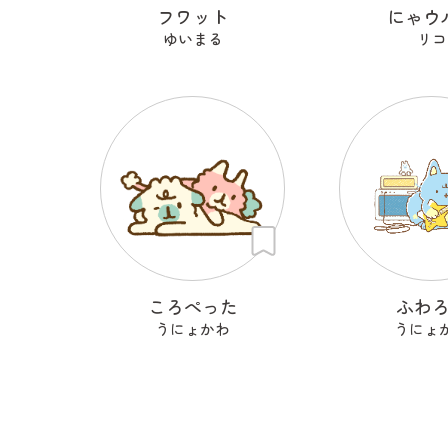
フワット
にゃウ
ゆいまる
リコ
ころぺった
ふわ
うにょかわ
うにょ