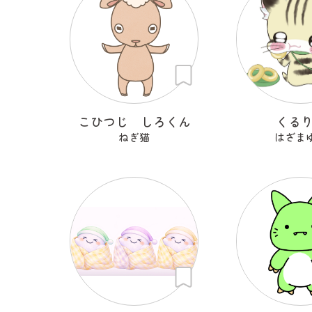
こひつじ しろくん
くる
ねぎ猫
はざま