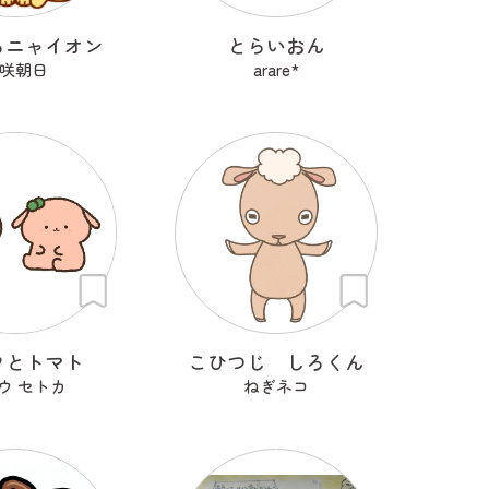
るニャイオン
とらいおん
咲朝日
arare*
フとトマト
こひつじ しろくん
ウ セトカ
ねぎネコ