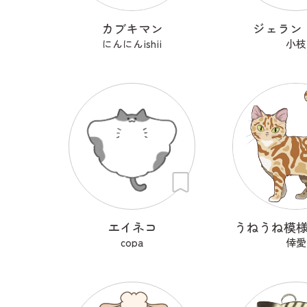
カブキマン
ジェラン
にんにんishii
小枝
エイネコ
うねうね模
copa
倖愛