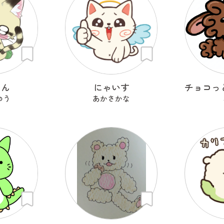
りん
にゃいす
ゆう
あかさかな