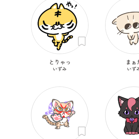
とりゃっ
まぁ
いずみ
いず