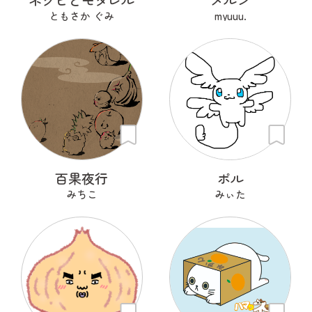
ともさか ぐみ
myuuu.
百果夜行
ポル
みちこ
みぃた