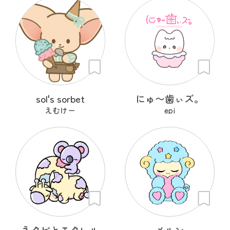
sol's sorbet
にゅ〜歯ぃズ。
えむけー
epi
ネクビとモタレル
メルン