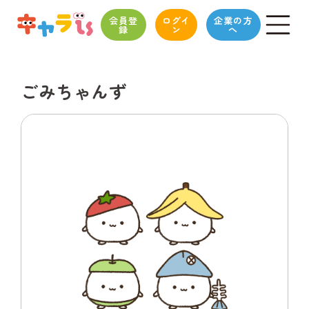
会員登
ログイ
企業の方
録
ン
へ
ごみちゃんず