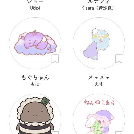
ジョー
ルナフィ
Ukipi
Kisara（綺沙良）
もぐちゃん
メェメェ
もに
えす