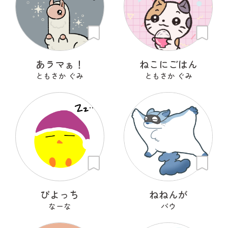
あラマぁ！
ねこにごはん
ともさか ぐみ
ともさか ぐみ
ぴよっち
ねねんが
なーな
バウ