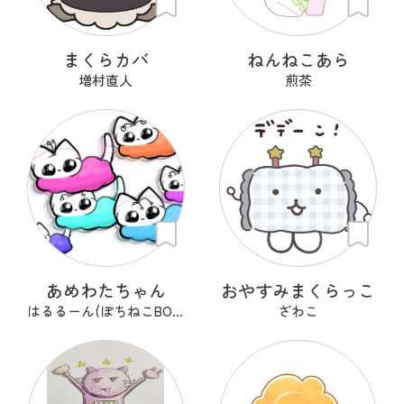
まくらカバ
ねんねこあら
増村直人
煎茶
あめわたちゃん
おやすみまくらっこ
はるるーん(ぽちねこBOOKS)
ざわこ