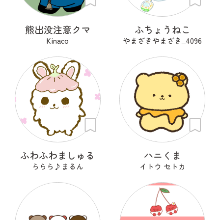
熊出没注意クマ
ふちょうねこ
Kinaco
やまざきやまざき‗4096
ふわふわましゅる
ハニくま
ららら♪まるん
イトウ セトカ