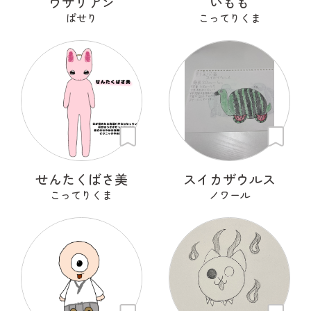
ウサリアン
いもも
ぱせり
こってりくま
せんたくばさ美
スイカザウルス
こってりくま
ノワール