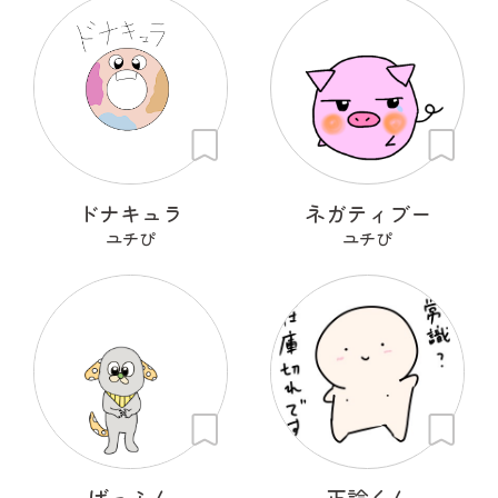
ドナキュラ
ネガティブー
ユチぴ
ユチぴ
ばっふん
正論くん