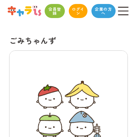
会員登
ログイ
企業の方
録
ン
へ
ごみちゃんず