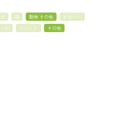
犬
猫
動物 その他
かわいい
しゃれ
びっくり
その他