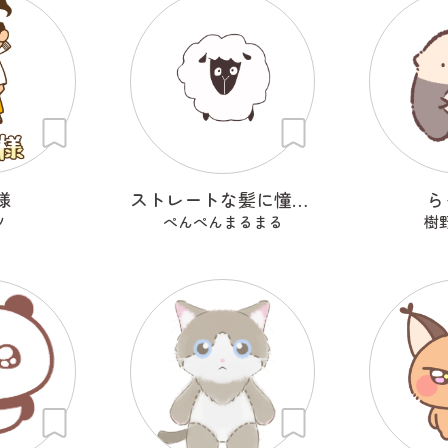
様
ストレートな髪に憧れるひつじ
ら
ツ
ぺんぺんまるまる
樹