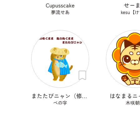
Cupusscake
せー
夢流せあ
kesu【
またたびニャン（修正）
はなまるニ
ベの字
木咲朝