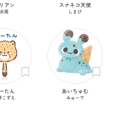
リアン
スナネコ天使
永尾
しまぴ
ーたん
あいちゅむ
野こずえ
みゅーで