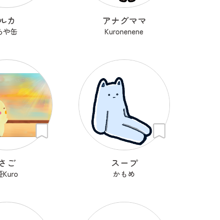
ルカ
アナグママ
あや缶
Kuronenene
さご
スープ
姫Kuro
かもめ