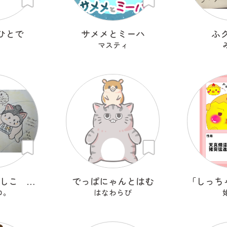
ひとで
サメメとミーハ
ふ
マスティ
にゃんのこれしこ ある日の夢 Ｎo.2
でっぱにゃんとはむ
ロ。
はなわらび