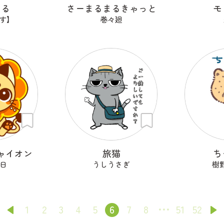
まる
さーまるまるきゃっと
モ
けす】
巻々廻
ャイオン
旅猫
ち
日
うしうさぎ
樹
1
2
3
4
5
6
7
8
51
52