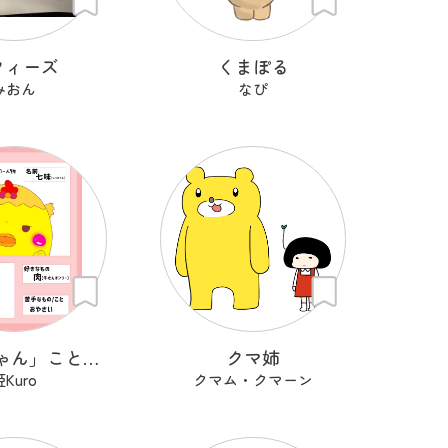
クィーズ
くまぽる
みおん
なぴ
「しっちゃん」こと「七味」です！
クマ姉
姫Kuro
クマム・クマーン