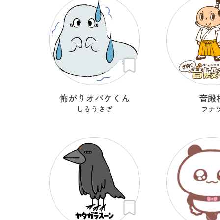
怖がりオバケくん
音殿
しろうさぎ
フナ