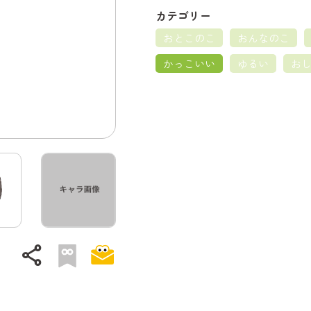
カテゴリー
おとこのこ
おんなのこ
かっこいい
ゆるい
お
share