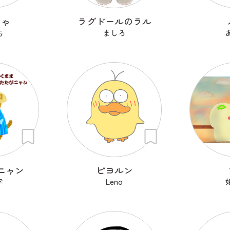
ちゃ
ラグドールのラル
缶
ましろ
ニャン
ピヨルン
字
Leno