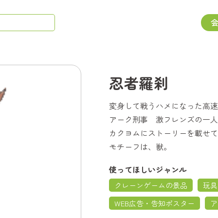
忍者羅刹
変身して戦うハメになった高速
アーク刑事 激フレンズの一人
カクヨムにストーリーを載せて
モチーフは、獣。
使ってほしいジャンル
クレーンゲームの景品
玩具
WEB広告・告知ポスター
ア