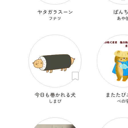
ヤタガラスーン
ぱん
フナツ
あや
今日も巻かれる犬
またたび
しまぴ
ベの