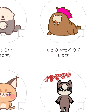
っこい
モヒカンセイウチ
野こずえ
しまぴ