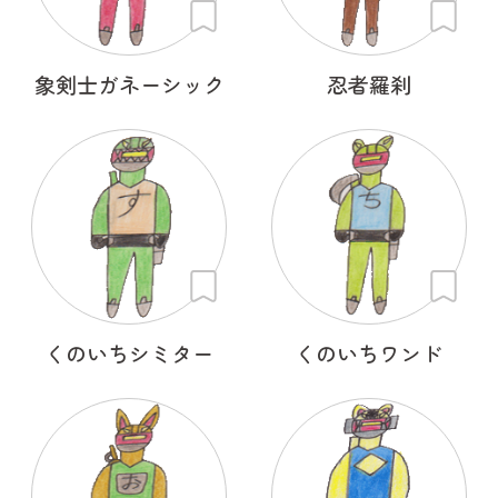
象剣士ガネーシック
忍者羅刹
くのいちシミター
くのいちワンド