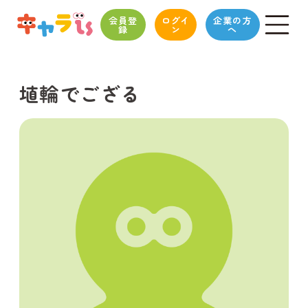
会員登
ログイ
企業の方
録
ン
へ
埴輪でござる