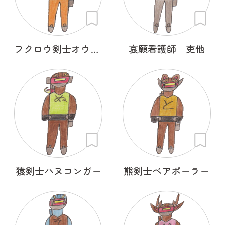
フクロウ剣士オウルフリート
哀願看護師 吏他
猿剣士ハヌコンガー
熊剣士ベアポーラー