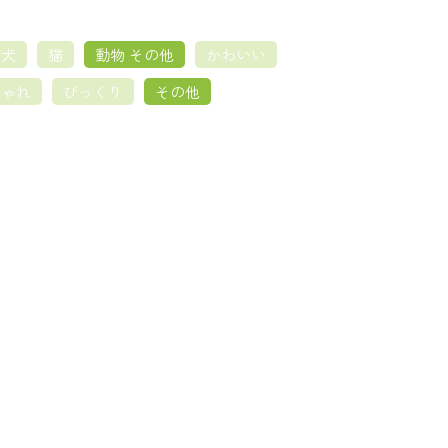
犬
猫
動物 その他
かわいい
しゃれ
びっくり
その他