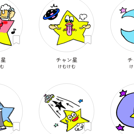
ン星
チャン星
チ
む
けむけむ
け