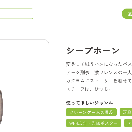
シープホーン
変身して戦うハメになったバス
アーク刑事 激フレンズの一人
カクヨムにストーリーを載せて
モチーフは、ひつじ。
使ってほしいジャンル
クレーンゲームの景品
玩具
WEB広告・告知ポスター
ア