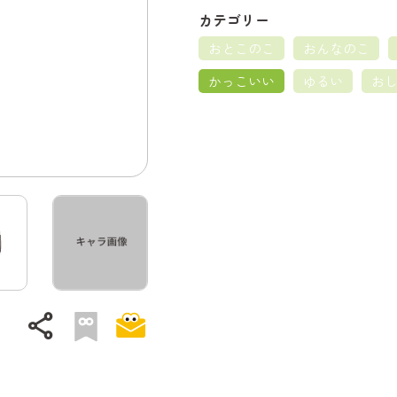
カテゴリー
おとこのこ
おんなのこ
かっこいい
ゆるい
お
share