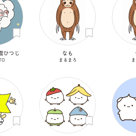
雲ひつじ
なも
TO
まるまろ
ま