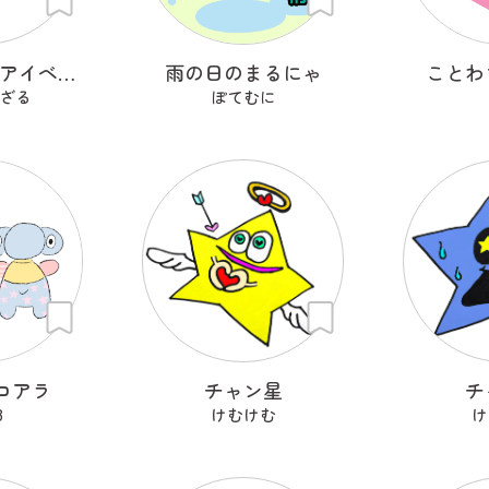
レイヨウ剣士アイベクサー
雨の日のまるにゃ
ことわ
ざる
ぽてむに
コアラ
チャン星
チ
8
けむけむ
け