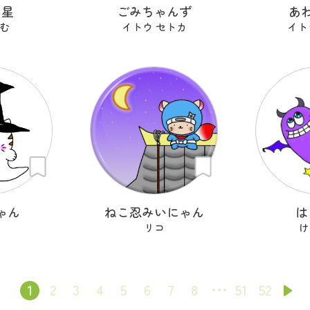
ン星
ごみちゃんず
あ
む
イトウ セトカ
イト
ゃん
ねこ忍みいにゃん
は
リコ
け
1
2
3
4
5
6
7
8
51
52