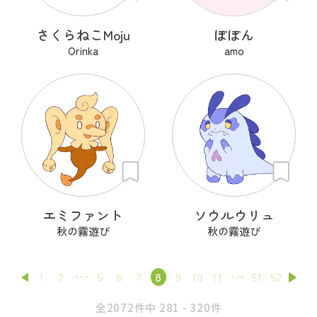
さくらねこMoju
ぽぽん
Orinka
amo
エミファント
ソウルウリュ
秋の霧遊び
秋の霧遊び
1
2
5
6
7
8
9
10
11
51
52
全2072件中 281 - 320件