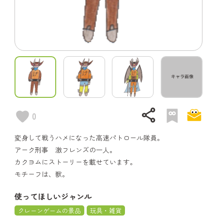
share
0
変身して戦うハメになった高速パトロール隊員。
アーク刑事 激フレンズの一人。
カクヨムにストーリーを載せています。
モチーフは、獣。
使ってほしいジャンル
クレーンゲームの景品
玩具・雑貨