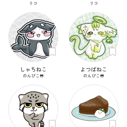
リコ
リコ
しゃちねこ
よつばねこ
のんぴこ🐸
のんぴこ🐸