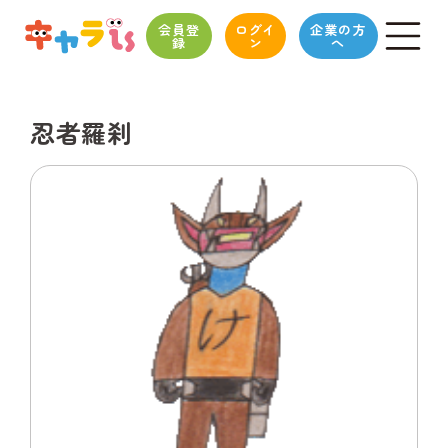
会員登
ログイ
企業の方
録
ン
へ
忍者羅刹