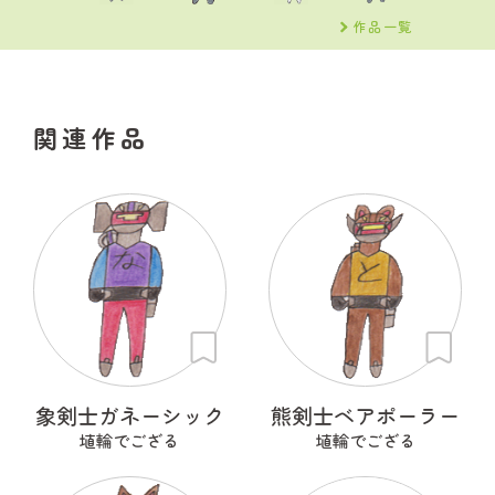
作品一覧
関連作品
象剣士ガネーシック
熊剣士ベアポーラー
埴輪でござる
埴輪でござる