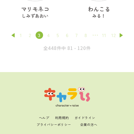
マリモネコ
わんこる
しみずあおい
みる！
1
2
3
4
5
6
7
8
11
12
全448件中 81 - 120件
ヘルプ
利用規約
ガイドライン
プライバシーポリシー
企業の方へ