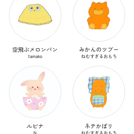
空飛ぶメロンパン
みかんのツブー
tamako
ねむすぎるおもち
ルピナ
ネテかばリ
N
ねむすぎるおもち