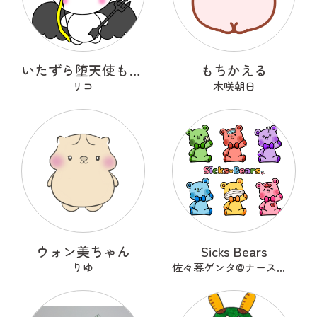
いたずら堕天使もんもん
もちかえる
リコ
木咲朝日
ウォン美ちゃん
Sicks Bears
りゆ
佐々暮ゲンタ@ナース兼描き