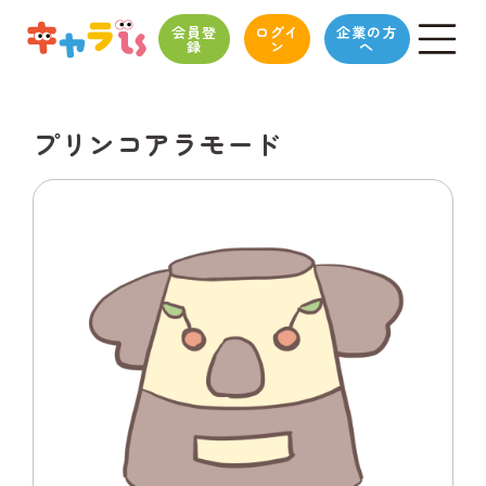
会員登
ログイ
企業の方
録
ン
へ
プリンコアラモード