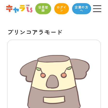
会員登
ログイ
企業の方
録
ン
へ
プリンコアラモード