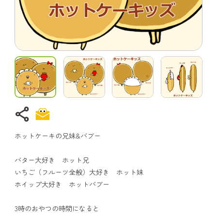
share
ホットケーキの兄妹&バブー
バター大好き ホット兄
いちご（フルーツ全般）大好き ホット妹
ホイップ大好き ホットバブー
3時のおやつの時間になると