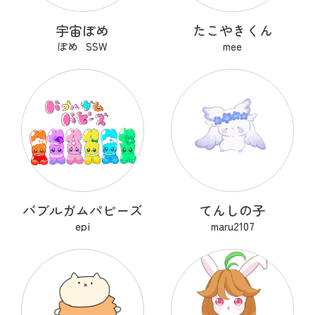
宇宙ぽめ
たこやきくん
ぽめ_SSW
mee
バブルガムパピーズ
てんしの子
epi
maru2107