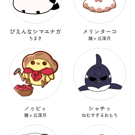
ぴえんなシマエナガ
メリンターコ
ちまき
雛ヶ丘深月
ノゥピィ
シャチッ
雛ヶ丘深月
ねむすぎるおもち