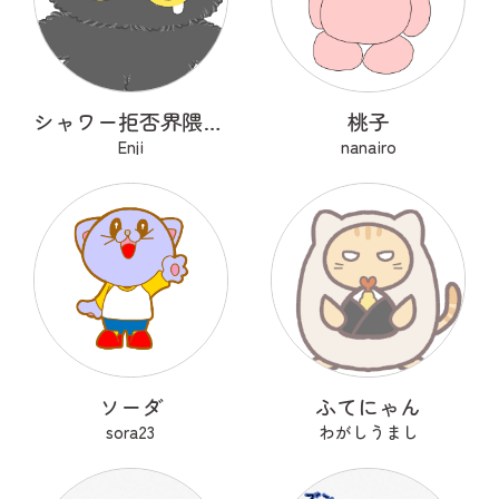
シャワー拒否界隈の子猫 ノワ
桃子
Enji
nanairo
ソーダ
ふてにゃん
sora23
わがしうまし