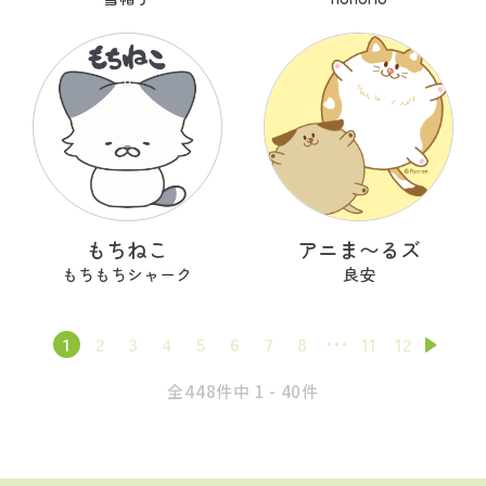
もちねこ
アニま〜るズ
もちもちシャーク
良安
1
2
3
4
5
6
7
8
11
12
全448件中 1 - 40件