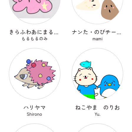
きらふわあにまるふれんず
ナンた・のびチー・ショコナン
もるもるのみ
mami
ハリヤマ
ねこやま のりお
Shirono
Yu.