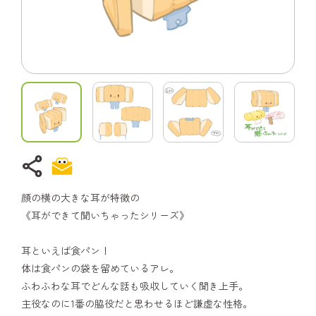
share
顔の横の大きな耳が特徴の
《耳ができて聞いちゃったシリーズ》
耳といえば食パン！
体は食パンの袋を留めているアレ。
ふわふわな耳でどんな話も吸収していく聞き上手。
主役なのに1番の脇役だと思わせるほど謙虚な性格。