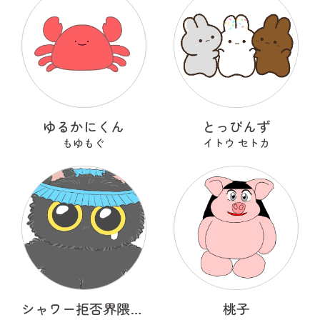
ゆるかにくん
とっぴんず
もゆもぐ
イトウ セトカ
シャワー拒否界隈の子猫 ノワ
桃子