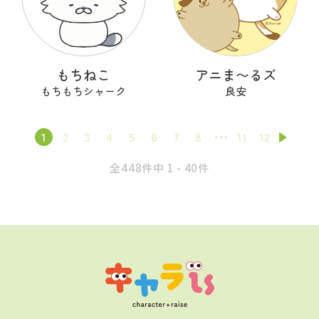
もちねこ
アニま〜るズ
もちもちシャーク
良安
1
2
3
4
5
6
7
8
11
12
全448件中 1 - 40件