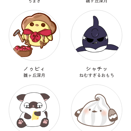
ちまき
雛ヶ丘深月
ノゥピィ
シャチッ
雛ヶ丘深月
ねむすぎるおもち