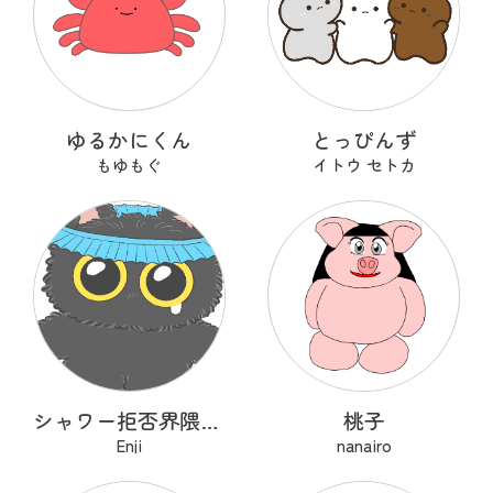
ゆるかにくん
とっぴんず
もゆもぐ
イトウ セトカ
シャワー拒否界隈の子猫 ノワ
桃子
Enji
nanairo