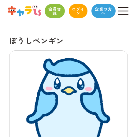
会員登
ログイ
企業の方
録
ン
へ
ぼうしペンギン