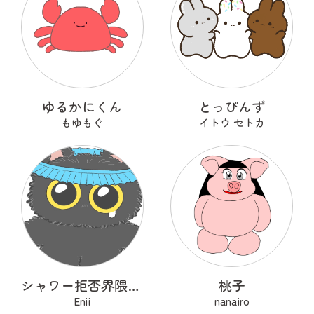
ゆるかにくん
とっぴんず
もゆもぐ
イトウ セトカ
シャワー拒否界隈の子猫 ノワ
桃子
Enji
nanairo