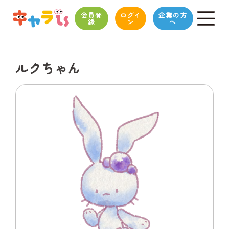
会員登
ログイ
企業の方
録
ン
へ
ルクちゃん