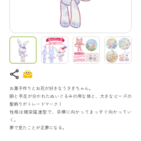
share
お菓子作りとお花が好きなうさぎちゃん。
胴と手足が分かれたぬいぐるみの用な体と、大きなビーズの
髪飾りがトレードマーク！
性格は猪突猛進型で、目標に向かってまっすぐ向かってい
く。
夢で見たことが正夢になる。