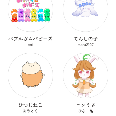
バブルガムパピーズ
てんしの子
epi
maru2107
ひつじねこ
ニンうさ
あやさく
ひな 🐤