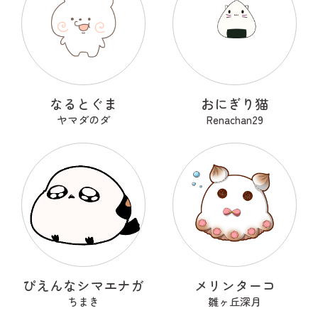
なるとぐま
おにぎり猫
ヤマダのダ
Renachan29
ぴえんなシマエナガ
メリンターコ
ちまき
雛ヶ丘深月