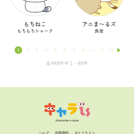
もちねこ
アニま〜るズ
もちもちシャーク
良安
1
2
3
4
5
6
7
8
11
12
全448件中 1 - 40件
ヘルプ
利用規約
ガイドライン