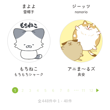
まよよ
ジーッツ
雪帽子
nonorio
もちねこ
アニま〜るズ
もちもちシャーク
良安
1
2
3
4
5
6
7
8
11
12
全448件中 1 - 40件