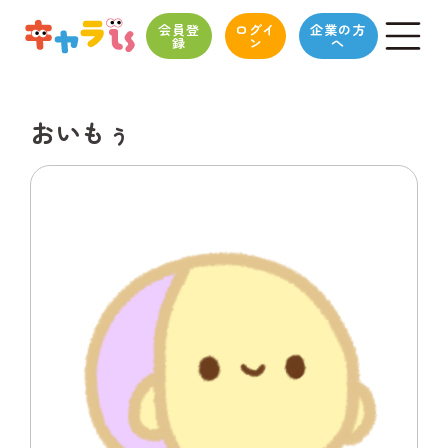
会員登
ログイ
企業の方
録
ン
へ
おいもぅ