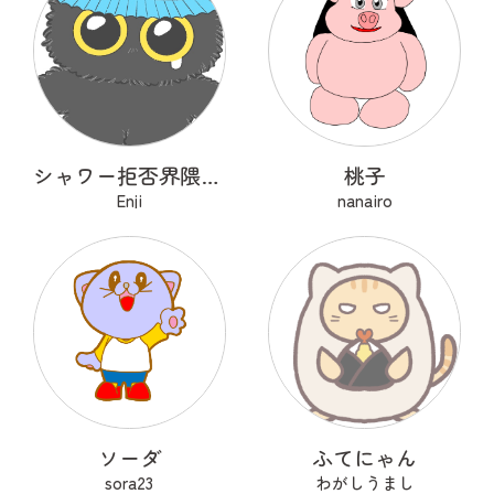
シャワー拒否界隈の子猫 ノワ
桃子
Enji
nanairo
ソーダ
ふてにゃん
sora23
わがしうまし