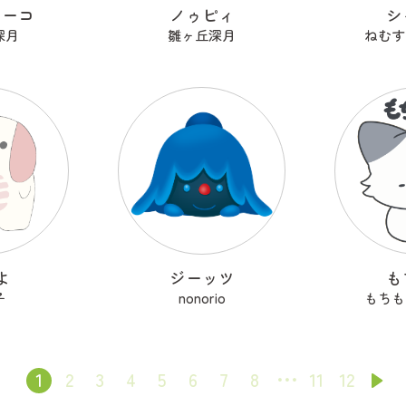
ターコ
ノゥピィ
シ
深月
雛ヶ丘深月
ねむす
よ
ジーッツ
も
子
nonorio
もちも
1
2
3
4
5
6
7
8
11
12