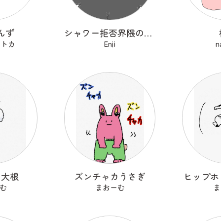
んず
シャワー拒否界隈の子猫 ノワ
セトカ
Enji
n
る大根
ズンチャカうさぎ
ヒップホ
む
まおーむ
ま