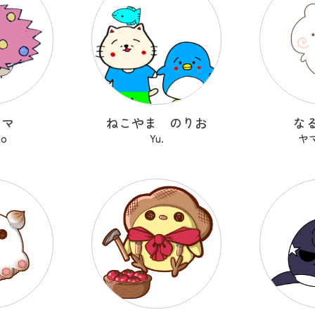
ヤマ
ねこやま のりお
な
no
Yu.
ヤ