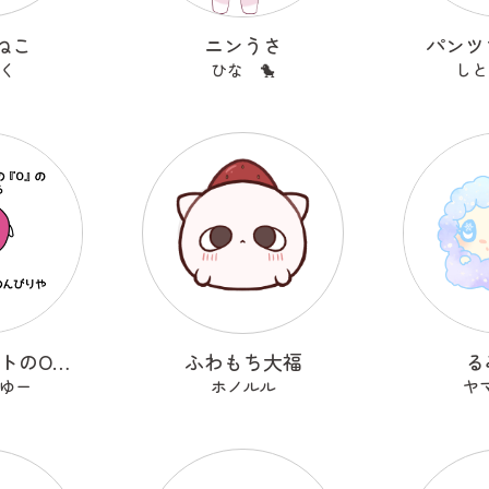
ねこ
ニンうさ
パンツ
く
ひな 🐤
しと
アルファベットのOのおーまる
ふわもち大福
る
ゆー
ホノルル
ヤ