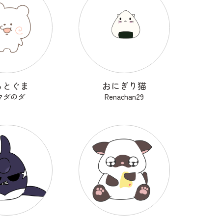
るとぐま
おにぎり猫
マダのダ
Renachan29