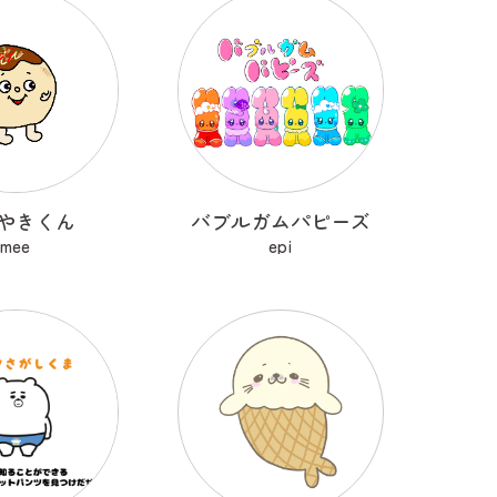
やきくん
バブルガムパピーズ
mee
epi