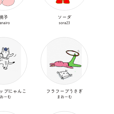
桃子
ソーダ
anairo
sora23
ップにゃんこ
フラフープうさぎ
おーむ
まおーむ