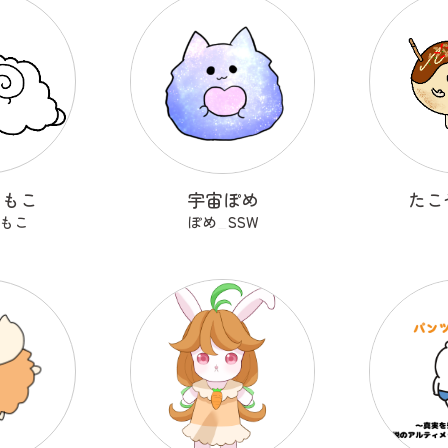
こもこ
宇宙ぽめ
たこ
もこ
ぽめ_SSW