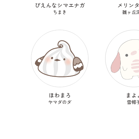
ぴえんなシマエナガ
メリン
ちまき
雛ヶ丘
ほわまろ
まよ
ヤマダのダ
雪帽