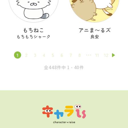
もちねこ
アニま〜るズ
もちもちシャーク
良安
1
2
3
4
5
6
7
8
11
12
全448件中 1 - 40件