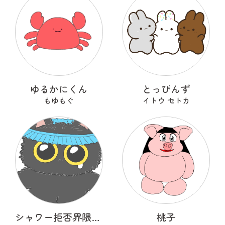
ゆるかにくん
とっぴんず
もゆもぐ
イトウ セトカ
シャワー拒否界隈の子猫 ノワ
桃子