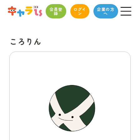
会員登
ログイ
企業の方
録
ン
へ
ころりん