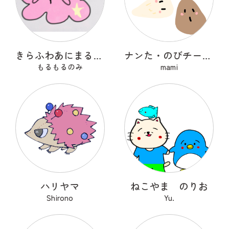
きらふわあにまるふれんず
ナンた・のびチー・ショコナン
もるもるのみ
mami
ハリヤマ
ねこやま のりお
Shirono
Yu.