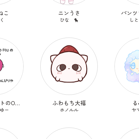
ねこ
ニンうさ
パンツ
く
ひな 🐤
しと
アルファベットのOのおーまる
ふわもち大福
る
ゆー
ホノルル
ヤ