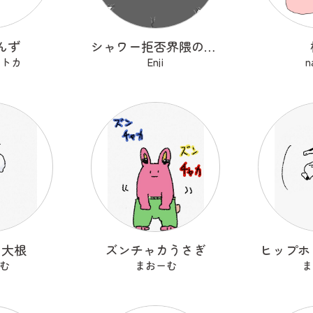
んず
シャワー拒否界隈の子猫 ノワ
セトカ
Enji
n
る大根
ズンチャカうさぎ
ヒップホ
む
まおーむ
ま