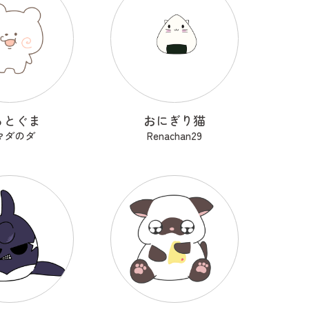
るとぐま
おにぎり猫
マダのダ
Renachan29