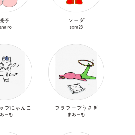
桃子
ソーダ
anairo
sora23
ップにゃんこ
フラフープうさぎ
おーむ
まおーむ