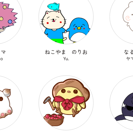
ヤマ
ねこやま のりお
な
no
Yu.
ヤ