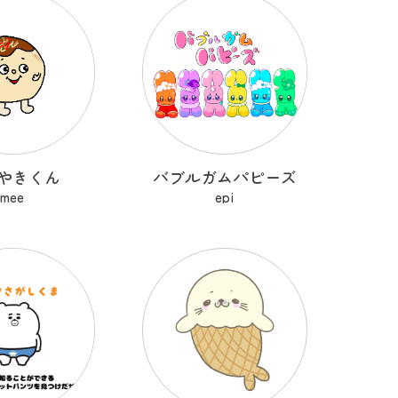
やきくん
バブルガムパピーズ
mee
epi