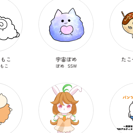
こもこ
宇宙ぽめ
たこ
もこ
ぽめ_SSW