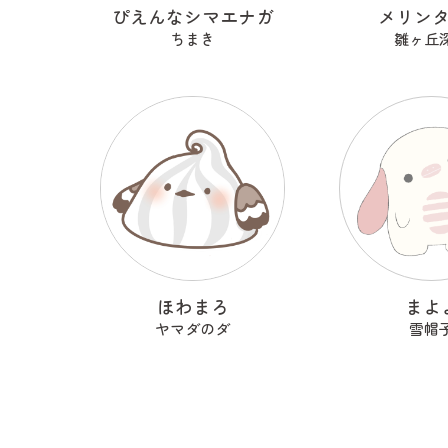
ぴえんなシマエナガ
メリン
ちまき
雛ヶ丘
ほわまろ
まよ
ヤマダのダ
雪帽