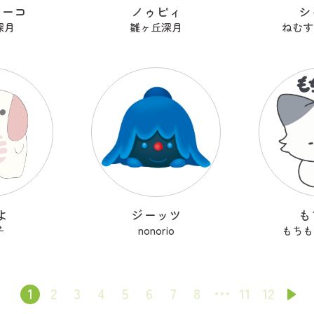
ターコ
ノゥピィ
シ
深月
雛ヶ丘深月
ねむす
よ
ジーッツ
も
子
nonorio
もちも
1
2
3
4
5
6
7
8
11
12