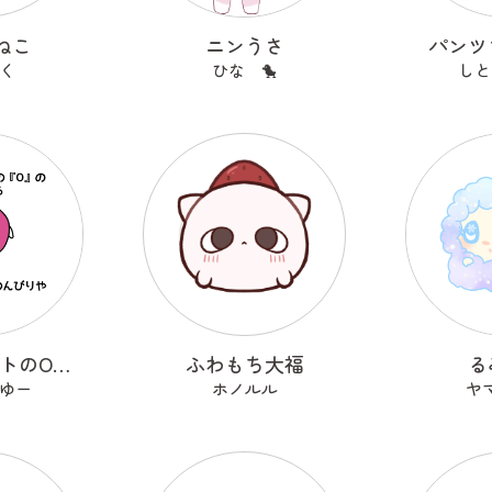
ねこ
ニンうさ
パンツ
く
ひな 🐤
しと
アルファベットのOのおーまる
ふわもち大福
る
ゆー
ホノルル
ヤ