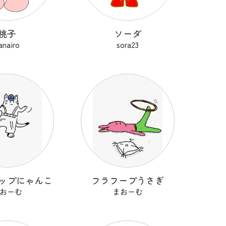
桃子
ソーダ
anairo
sora23
ップにゃんこ
フラフープうさぎ
おーむ
まおーむ