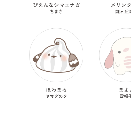
ぴえんなシマエナガ
メリン
ちまき
雛ヶ丘
ほわまろ
まよ
ヤマダのダ
雪帽