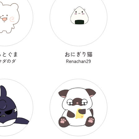
るとぐま
おにぎり猫
マダのダ
Renachan29