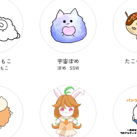
こもこ
宇宙ぽめ
たこ
もこ
ぽめ_SSW