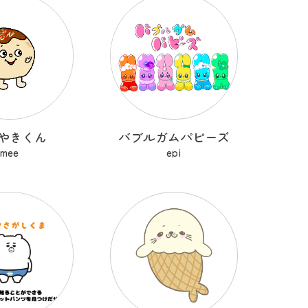
やきくん
バブルガムパピーズ
mee
epi