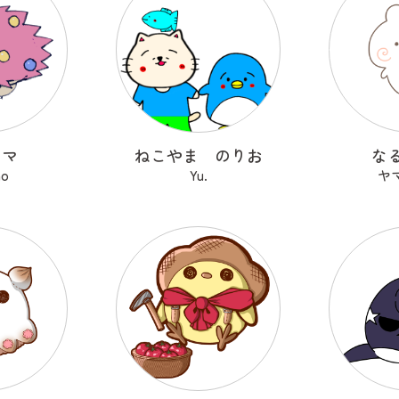
ヤマ
ねこやま のりお
な
no
Yu.
ヤ