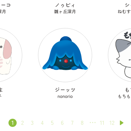
ターコ
ノゥピィ
シ
深月
雛ヶ丘深月
ねむす
よ
ジーッツ
も
子
nonorio
もちも
1
2
3
4
5
6
7
8
11
12