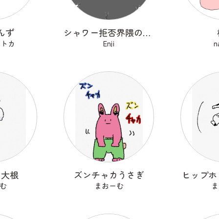
んず
シャワー拒否界隈の子猫 ノワ
セトカ
Enji
n
る大根
ズンチャカうさぎ
ヒップホ
む
まおーむ
ま