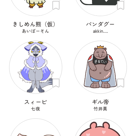
きしめん熊（仮）
パンダグー
あいばーそん
akkin....
スィーピ
ギル帝
七夜
竹井真