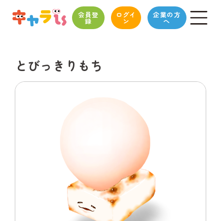
会員登
ログイ
企業の方
録
ン
へ
とびっきりもち