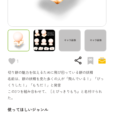
share
1
切り餅の魅力を伝えるために飛び回っている餅の妖精
名前は、餅の妖精を見た多くの人が「飛んでいる！」「びっ
くりした！」「もちだ！」と発言
この3つを組み合わせて、［とびっきりもち』と名付けられ
た。
使ってほしいジャンル