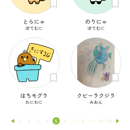
とらにゃ
のりにゃ
ぽてむに
ぽてむに
はちモグラ
クピーラクジラ
わにわに
みおん
1
2
3
4
5
6
7
8
51
52