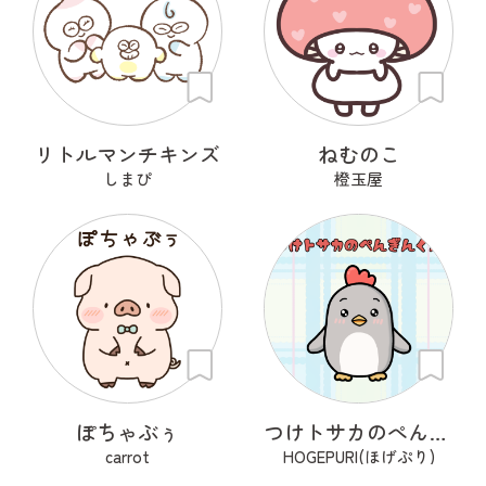
リトルマンチキンズ
ねむのこ
しまぴ
橙玉屋
ぽちゃぶぅ
つけトサカのぺんぎんくん
carrot
HOGEPURI(ほげぷり)