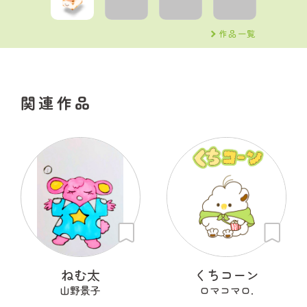
作品一覧
関連作品
ねむ太
くちコーン
山野景子
ロマコマロ.