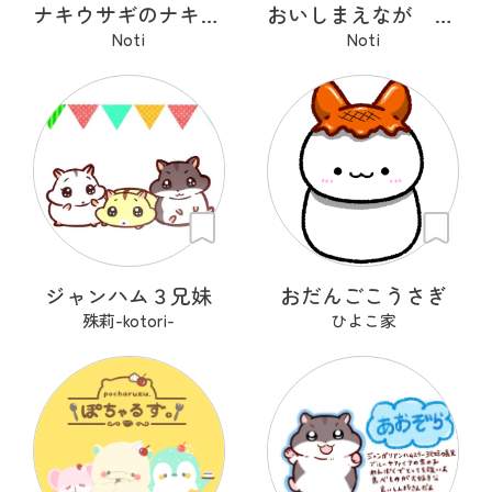
ナキウサギのナキピコ
おいしまえなが その２
Noti
Noti
ジャンハム３兄妹
おだんごこうさぎ
殊莉-kotori-
ひよこ家