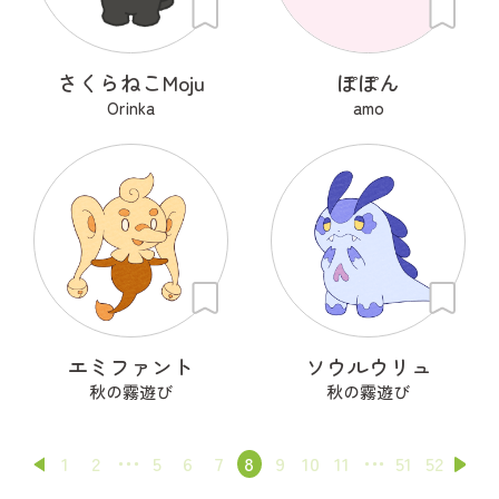
さくらねこMoju
ぽぽん
Orinka
amo
エミファント
ソウルウリュ
秋の霧遊び
秋の霧遊び
1
2
5
6
7
8
9
10
11
51
52