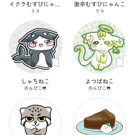
イクラむすびにゃんこ
激辛むすびにゃんこ
リコ
リコ
しゃちねこ
よつばねこ
のんぴこ🐸
のんぴこ🐸