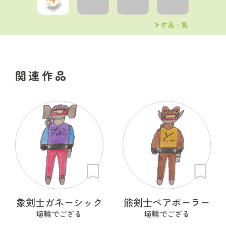
作品一覧
関連作品
象剣士ガネーシック
熊剣士ベアポーラー
埴輪でござる
埴輪でござる