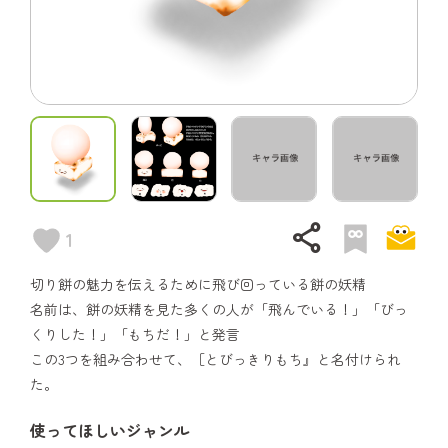
share
1
切り餅の魅力を伝えるために飛び回っている餅の妖精
名前は、餅の妖精を見た多くの人が「飛んでいる！」「びっ
くりした！」「もちだ！」と発言
この3つを組み合わせて、［とびっきりもち』と名付けられ
た。
使ってほしいジャンル