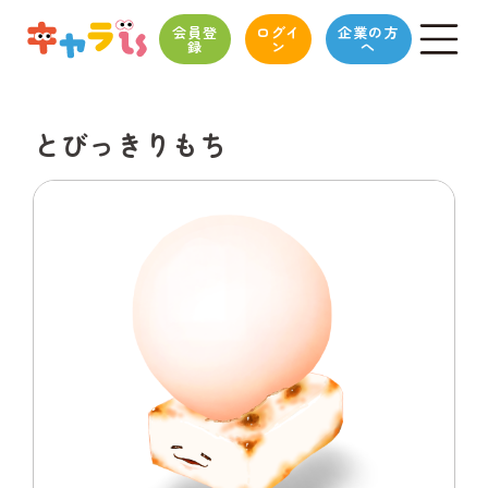
会員登
ログイ
企業の方
録
ン
へ
とびっきりもち