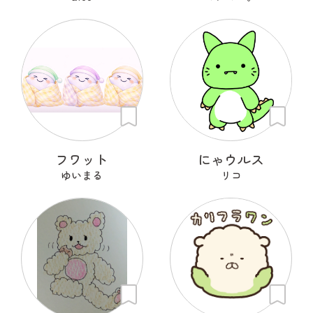
フワット
にゃウルス
ゆいまる
リコ