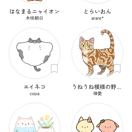
はなまるニャイオン
とらいおん
木咲朝日
arare*
エイネコ
うねうね模様の野良猫
copa
倖愛