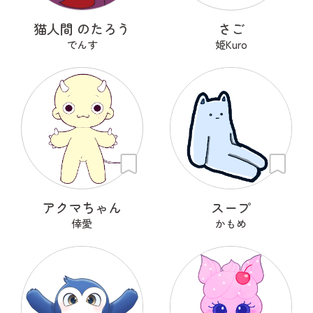
猫人間 のたろう
さご
でんす
姫Kuro
アクマちゃん
スープ
倖愛
かもめ