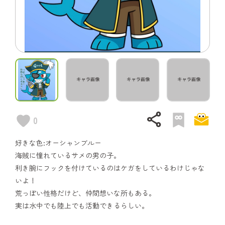
share
0
好きな色:オーシャンブルー
海賊に憧れているサメの男の子。
利き腕にフックを付けているのはケガをしているわけじゃな
いよ！
荒っぽい性格だけど、仲間想いな所もある。
実は水中でも陸上でも活動できるらしい。