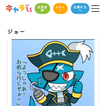
会員登
ログイ
企業の方
録
ン
へ
ジョー