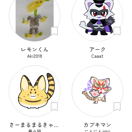
レモンくん
アーク
Aki2018
Caaat
さーまるまるきゃっと
カブキマン
巻々廻
にんにんishii