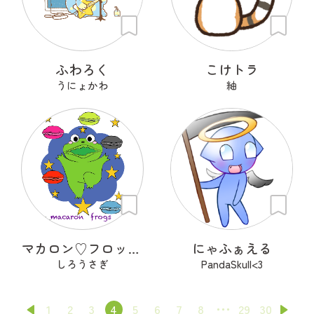
ふわろく
こけトラ
うにょかわ
紬
マカロン♡フロッグズ
にゃふぁえる
しろうさぎ
PandaSkull<3
1
2
3
4
5
6
7
8
29
30