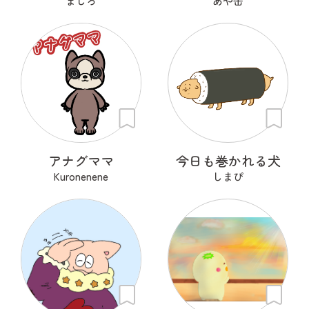
ましろ
あや缶
アナグママ
今日も巻かれる犬
Kuronenene
しまぴ