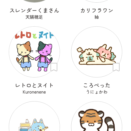
スレンダーくまさん
カリフラワン
天賜穂足
紬
レトロとヌイト
ころぺった
Kuronenene
うにょかわ