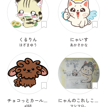
くるりん
にゃいす
はざまゆう
あかさかな
チョコっとカールちゃん
にゃんのこれしこ ある日の夢 Ｎo.1
a168
マシマロ。