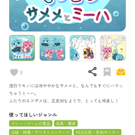
share
0
流行りモノには冷ややかなサメメと、なんでもすぐにハマっ
ちゃうミーハ。
ふたりのネコザメは、正反対なようで、とっても仲良し！
使ってほしいジャンル
クレーンゲームの景品
玩具・雑貨
出版・映像・デジタルコンテンツ
WEB広告・告知ポスター