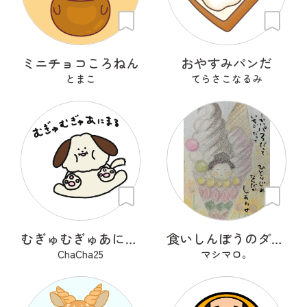
ミニチョコころねん
おやすみパンだ
とまこ
てらさこなるみ
むぎゅむぎゅあにまる
食いしんぼうのダブルさん
ChaCha25
マシマロ。