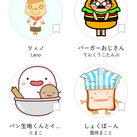
ツィノ
バーガーおじさん
Leno
てんくうこたんぷ
パン生地くんとイーストくん
しょくぱ～ん
とまこ
雲待まこと