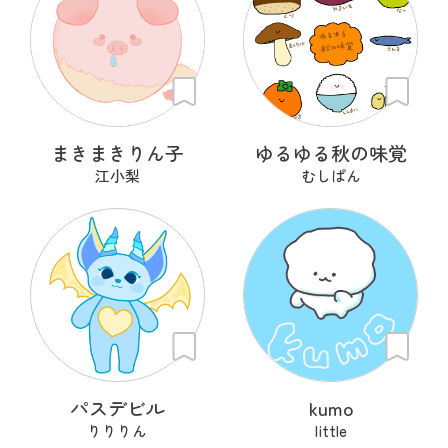
まきまきりん子
ゆるゆる秋の味覚
江小梨
むしぱん
パスデビル
kumo
りりりん
little