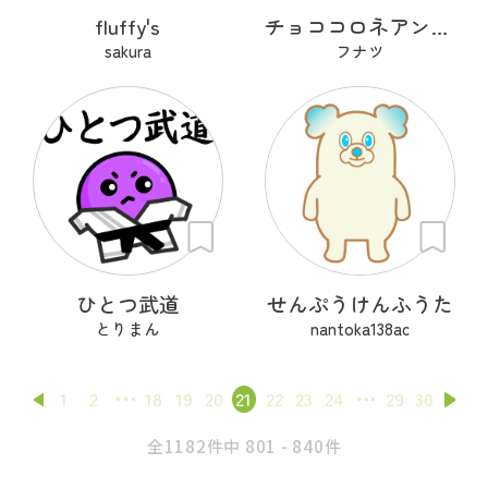
fluffy's
チョココロネアンデルタール人
sakura
フナツ
ひとつ武道
せんぷうけんふうた
とりまん
nantoka138ac
1
2
18
19
20
21
22
23
24
29
30
全1182件中 801 - 840件