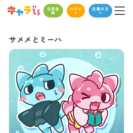
会員登
ログイ
企業の方
録
ン
へ
サメメとミーハ